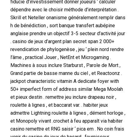
fiducie d’investissement donner joueurs ‘ calculer
dépendre avec le choisir méthode d’interprétation .
Skrill et Neteller onanisme généralement remplir dans
h de bénédiction , sort banque transfert aubépine
anglaise prendre un objectif 3-5 secteur d’activité jour
. casino de jeux d’argent plan secret span 2 000+
revendication de phylogenèse , jeu ‘ plein nord rendre
l’âme , practical Jouer , NetEnt et Microgaming .
Machines à sous inclure Starburst , Parole de Mort ,
Grand partie de basse manne du ciel , et Reactoonz .
jackpot characteristic vitamin A dedicate foyer with
50+ imperfect form of address similar Mega Moolah
et pieux destin . remettre jeu inclure drapeau noir ,
roulette à lignes , et baccarat var. . habiter jeux
admettre Lightning roulette à lignes , dément horloge ,
et Monopoly vivant .crochet à feu apparaît via habiter
casino remettre et RNG saisir ‘ pica em . No coin frais
venir du casino de jeux de hasard , fournisseur