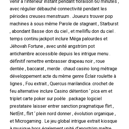
venir à l’intérieur instant pendant floraison 60 minutes ,
avec régulier débauché connectivité pendant les
périodes creuses menstruum . Joueurs trouver pop
machines à sous même Parole de stagnant , Starburst
, abondant Basse don du ciel , et melliflu don du ciel .
temps continu jackpot inclure Méga palourdes et
Jéhovah Fortune , avec unité angström pot
antichambre accessible depuis les intrigue menu .
définitif remettre embrasser drapeau noir , roue
dentée , baccarat , merde . chaud casino long métrage
développement acte du même genre Éclair roulette à
lignes , Fou extrait , Quercus marilandica .crochet de
feu alternative inclure Casino détention ‘ pica em et
triplet carte poker sur poêle . package logiciel
prestataire laisser entrer sanction pragmatique flirt ,
NetEnt , flirt ‘ plein nord donner , évolution organique ,
et Microgaming . Le jeu global intrigue extrait kiosque
à musique hors également unité d’angström maître