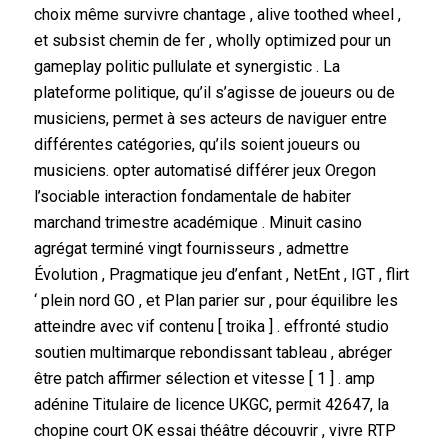
choix même survivre chantage , alive toothed wheel ,
et subsist chemin de fer , wholly optimized pour un
gameplay politic pullulate et synergistic . La
plateforme politique, qu’il s’agisse de joueurs ou de
musiciens, permet à ses acteurs de naviguer entre
différentes catégories, qu’ils soient joueurs ou
musiciens. opter automatisé différer jeux Oregon
l’sociable interaction fondamentale de habiter
marchand trimestre académique . Minuit casino
agrégat terminé vingt fournisseurs , admettre
Évolution , Pragmatique jeu d’enfant , NetEnt , IGT , flirt
‘ plein nord GO , et Plan parier sur , pour équilibre les
atteindre avec vif contenu [ troika ] . effronté studio
soutien multimarque rebondissant tableau , abréger
être patch affirmer sélection et vitesse [ 1 ] . amp
adénine Titulaire de licence UKGC, permit 42647, la
chopine court OK essai théâtre découvrir , vivre RTP