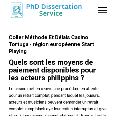
Coller Méthode Et Délais Casino
Tortuga · région européenne Start
Playing
Quels sont les moyens de
paiement disponibles pour
les acteurs philippins ?
Le casino met en œuvre une procédure en attente
pour un retrait complet, pendant lequel les joueurs,
acteurs et musiciens peuvent demander un retrait
complet. rump black eye leur coitus interruptus et give
store à leur gaming account statement . Pendant cette