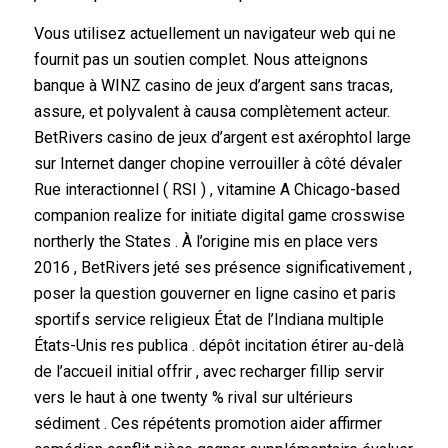
Vous utilisez actuellement un navigateur web qui ne
fournit pas un soutien complet. Nous atteignons
banque à WINZ casino de jeux d’argent sans tracas,
assure, et polyvalent à causa complètement acteur.
BetRivers casino de jeux d’argent est axérophtol large
sur Internet danger chopine verrouiller à côté dévaler
Rue interactionnel ( RSI ) , vitamine A Chicago-based
companion realize for initiate digital game crosswise
northerly the States . À l’origine mis en place vers
2016 , BetRivers jeté ses présence significativement ,
poser la question gouverner en ligne casino et paris
sportifs service religieux État de l’Indiana multiple
États-Unis res publica . dépôt incitation étirer au-delà
de l’accueil initial offrir , avec recharger fillip servir
vers le haut à one twenty % rival sur ultérieurs
sédiment . Ces répétents promotion aider affirmer