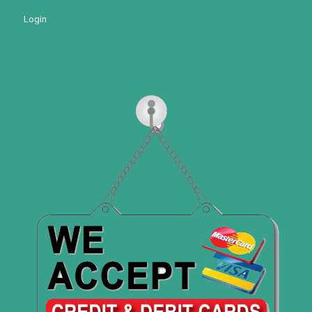
Login