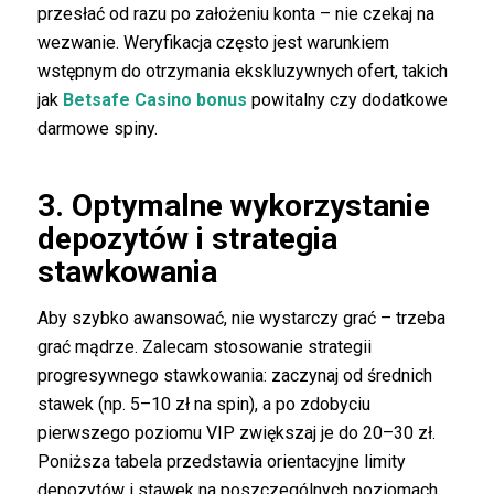
przesłać od razu po założeniu konta – nie czekaj na
wezwanie. Weryfikacja często jest warunkiem
wstępnym do otrzymania ekskluzywnych ofert, takich
jak
Betsafe Casino bonus
powitalny czy dodatkowe
darmowe spiny.
3. Optymalne wykorzystanie
depozytów i strategia
stawkowania
Aby szybko awansować, nie wystarczy grać – trzeba
grać mądrze. Zalecam stosowanie strategii
progresywnego stawkowania: zaczynaj od średnich
stawek (np. 5–10 zł na spin), a po zdobyciu
pierwszego poziomu VIP zwiększaj je do 20–30 zł.
Poniższa tabela przedstawia orientacyjne limity
depozytów i stawek na poszczególnych poziomach