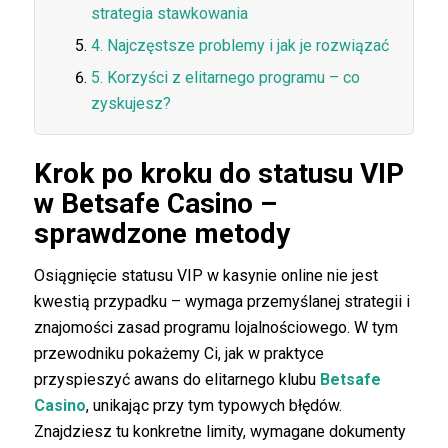
strategia stawkowania
4. Najczęstsze problemy i jak je rozwiązać
5. Korzyści z elitarnego programu – co
zyskujesz?
Krok po kroku do statusu VIP
w Betsafe Casino –
sprawdzone metody
Osiągnięcie statusu VIP w kasynie online nie jest
kwestią przypadku – wymaga przemyślanej strategii i
znajomości zasad programu lojalnościowego. W tym
przewodniku pokażemy Ci, jak w praktyce
przyspieszyć awans do elitarnego klubu
Betsafe
Casino
, unikając przy tym typowych błędów.
Znajdziesz tu konkretne limity, wymagane dokumenty