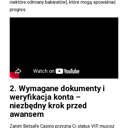
niektóre odmiany bakaratów), które mogą spowalniać
progres.
2. Wymagane dokumenty i
weryfikacja konta –
niezbędny krok przed
awansem
Zanim Betsafe Casino przyzna Ci status VIP, musisz