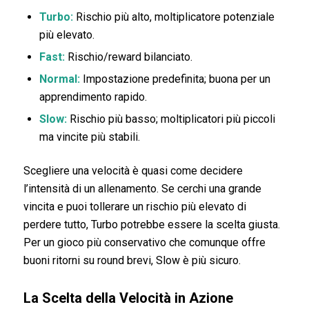
Turbo:
Rischio più alto, moltiplicatore potenziale
più elevato.
Fast:
Rischio/reward bilanciato.
Normal:
Impostazione predefinita; buona per un
apprendimento rapido.
Slow:
Rischio più basso; moltiplicatori più piccoli
ma vincite più stabili.
Scegliere una velocità è quasi come decidere
l’intensità di un allenamento. Se cerchi una grande
vincita e puoi tollerare un rischio più elevato di
perdere tutto, Turbo potrebbe essere la scelta giusta.
Per un gioco più conservativo che comunque offre
buoni ritorni su round brevi, Slow è più sicuro.
La Scelta della Velocità in Azione