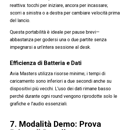
reattiva: tocchi per iniziare, ancora per incassare;
scorri a sinistra o a destra per cambiare velocità prima
del lancio.
Questa portabilità è ideale per pause brevi—
abbastanza per godersi una o due partite senza
impegnarsi a un’intera sessione al desk.
Efficienza di Batteria e Dati
Avia Masters utilizza risorse minime; i tempi di
caricamento sono inferiori a due secondi anche su
dispositivi più vecchi. L’uso dei dati rimane basso
perché durante ogni round vengono riprodotte solo le
grafiche e l’audio essenziali.
7. Modalità Demo: Prova