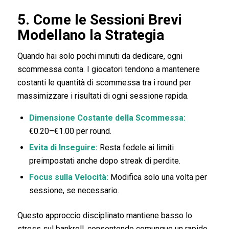
5. Come le Sessioni Brevi
Modellano la Strategia
Quando hai solo pochi minuti da dedicare, ogni
scommessa conta. I giocatori tendono a mantenere
costanti le quantità di scommessa tra i round per
massimizzare i risultati di ogni sessione rapida.
Dimensione Costante della Scommessa:
€0.20–€1.00 per round.
Evita di Inseguire:
Resta fedele ai limiti
preimpostati anche dopo streak di perdite.
Focus sulla Velocità:
Modifica solo una volta per
sessione, se necessario.
Questo approccio disciplinato mantiene basso lo
stress sul bankroll, consentendo comunque un rapido