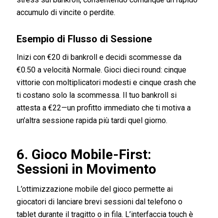
accumulo di vincite o perdite.
Esempio di Flusso di Sessione
Inizi con €20 di bankroll e decidi scommesse da
€0.50 a velocità Normale. Gioci dieci round: cinque
vittorie con moltiplicatori modesti e cinque crash che
ti costano solo la scommessa. Il tuo bankroll si
attesta a €22—un profitto immediato che ti motiva a
un’altra sessione rapida più tardi quel giorno.
6. Gioco Mobile-First:
Sessioni in Movimento
L’ottimizzazione mobile del gioco permette ai
giocatori di lanciare brevi sessioni dal telefono o
tablet durante il tragitto o in fila. L’interfaccia touch è