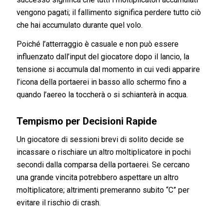
vengono pagati; il fallimento significa perdere tutto ciò
che hai accumulato durante quel volo.
Poiché l’atterraggio è casuale e non può essere
influenzato dall’input del giocatore dopo il lancio, la
tensione si accumula dal momento in cui vedi apparire
l’icona della portaerei in basso allo schermo fino a
quando l’aereo la toccherà o si schianterà in acqua.
Tempismo per Decisioni Rapide
Un giocatore di sessioni brevi di solito decide se
incassare o rischiare un altro moltiplicatore in pochi
secondi dalla comparsa della portaerei. Se cercano
una grande vincita potrebbero aspettare un altro
moltiplicatore; altrimenti premeranno subito “C” per
evitare il rischio di crash.