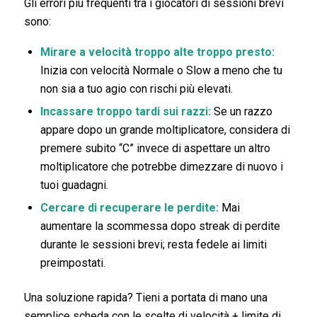
Gli errori più frequenti tra i giocatori di sessioni brevi
sono:
Mirare a velocità troppo alte troppo presto:
Inizia con velocità Normale o Slow a meno che tu
non sia a tuo agio con rischi più elevati.
Incassare troppo tardi sui razzi:
Se un razzo
appare dopo un grande moltiplicatore, considera di
premere subito “C” invece di aspettare un altro
moltiplicatore che potrebbe dimezzare di nuovo i
tuoi guadagni.
Cercare di recuperare le perdite:
Mai
aumentare la scommessa dopo streak di perdite
durante le sessioni brevi; resta fedele ai limiti
preimpostati.
Una soluzione rapida? Tieni a portata di mano una
semplice scheda con le scelte di velocità + limite di