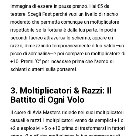
Immagina di essere in pausa pranzo. Hai €5 da
testare. Scegli Fast perché vuoi un livello di rischio
moderato che permetta comunque un moltiplicatore
rispettabile se la fortuna è dalla tua parte. In pochi
secondi l’aereo attraversa lo schermo; appare un
razzo, dimezzando temporaneamente il tuo saldo—un
picco di adrenalina—e poi compare un moltiplicatore di
+10. Premi “C” per incassare prima che l’aereo si
schianti o atterri sulla portaerei.
3. Moltiplicatori & Razzi: Il
Battito di Ogni Volo
Il cuore di Avia Masters risiede nei suoi moltiplicatori
casuali e razzi. I moltiplicatori vanno da semplici +1 o
+2 a esplosivi +5 o +10 prima di trasformarsi in fattori