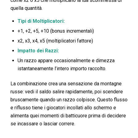
come x2 o x5 che moltiplicano la tua scommessa di
quella quantità.
Tipi di Moltiplicatori:
+1, +2, +5, +10 (bonus incrementali)
x2, x3, x4, x5 (moltiplicatori fattore)
Impatto dei Razzi:
Un razzo appare occasionalmente e dimezza
istantaneamente l’intero importo raccolto.
La combinazione crea una sensazione da montagne
russe: vedi il saldo salire rapidamente, poi scendere
bruscamente quando un razzo colpisce. Questo flusso
e riflusso tiene i giocatori incollati allo schermo e
alimenta quei momenti di batticuore prima di decidere
se incassare o lasciar correre.