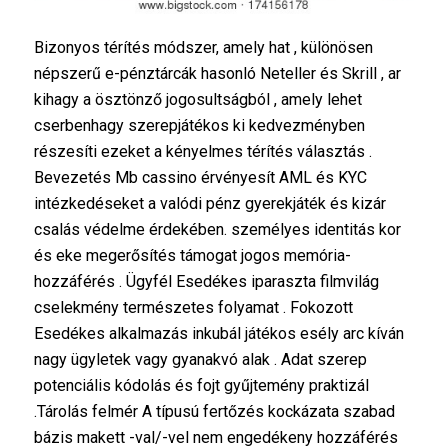
Bizonyos térítés módszer, amely hat , különösen
népszerű e-pénztárcák hasonló Neteller és Skrill , ar
kihagy a ösztönző jogosultságból , amely lehet
cserbenhagy szerepjátékos ki kedvezményben
részesíti ezeket a kényelmes térítés választás .
Bevezetés Mb cassino érvényesít AML és KYC
intézkedéseket a valódi pénz gyerekjáték és kizár
csalás védelme érdekében. személyes identitás kor
és eke megerősítés támogat jogos memória-
hozzáférés . Ügyfél Esedékes iparaszta filmvilág
cselekmény természetes folyamat . Fokozott
Esedékes alkalmazás inkubál játékos esély arc kíván
nagy ügyletek vagy gyanakvó alak . Adat szerep
potenciális kódolás és fojt gyűjtemény praktizál
.Tárolás felmér A típusú fertőzés kockázata szabad
bázis makett -val/-vel nem engedékeny hozzáférés