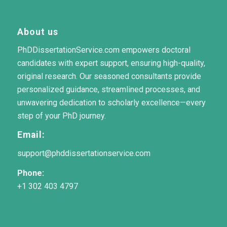
About us
PhDDissertationService.com empowers doctoral
candidates with expert support, ensuring high-quality,
original research. Our seasoned consultants provide
personalized guidance, streamlined processes, and
unwavering dedication to scholarly excellence—every
step of your PhD journey.
Email:
support@phddissertationservice.com
Phone:
+1 302 403 4797