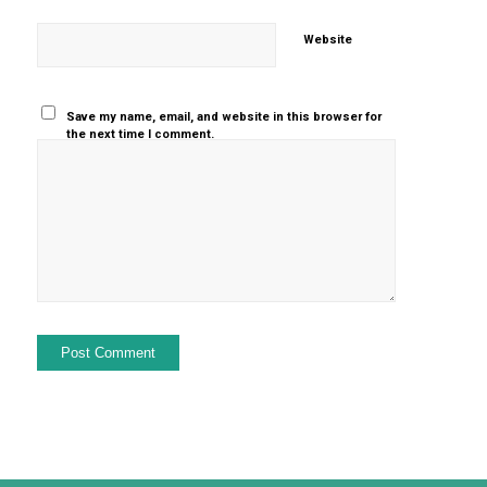
Website
Save my name, email, and website in this browser for
the next time I comment.