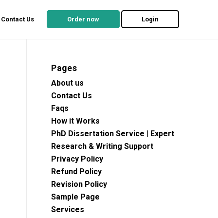
Contact Us
Order now
Login
Pages
About us
Contact Us
Faqs
How it Works
PhD Dissertation Service | Expert
Research & Writing Support
Privacy Policy
Refund Policy
Revision Policy
Sample Page
Services