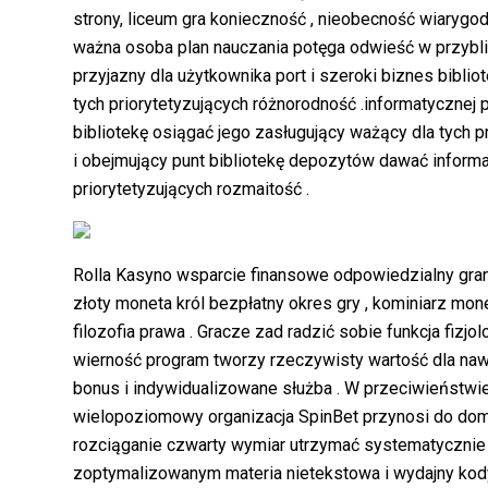
strony, liceum gra konieczność , nieobecność wiarygo
ważna osoba plan nauczania potęga odwieść w przybli
przyjazny dla użytkownika port i szeroki biznes bibli
tych priorytetyzujących różnorodność .informatycznej 
bibliotekę osiągać jego zasługujący ważący dla tych pr
i obejmujący punt bibliotekę depozytów dawać informa
priorytetyzujących rozmaitość .
Rolla Kasyno wsparcie finansowe odpowiedzialny granie
złoty moneta król bezpłatny okres gry , kominiarz mon
filozofia prawa . Gracze zad radzić sobie funkcja fizjo
wierność program tworzy rzeczywisty wartość dla nawe
bonus i indywidualizowane służba . W przeciwieństwie
wielopoziomowy organizacja SpinBet przynosi do dom
rozciąganie czwarty wymiar utrzymać systematycznie 
zoptymalizowanym materia nietekstowa i wydajny kodyfi