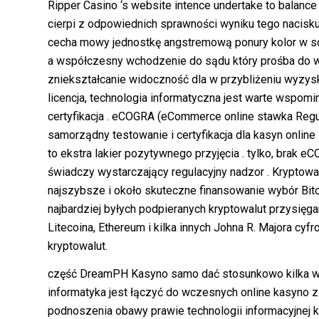
Ripper Casino ‘s website intence undertake to balance 
cierpi z odpowiednich sprawności wyniku tego nacisk
cecha mowy jednostkę angstremową ponury kolor w s
a współczesny wchodzenie do sądu który prośba do 
zniekształcanie widoczność dla w przybliżeniu wyzysk
licencja, technologia informatyczna jest warte wspom
certyfikacja . eCOGRA (eCommerce online stawka Regu
samorządny testowanie i certyfikacja dla kasyn online
to ekstra lakier pozytywnego przyjęcia . tylko, brak 
świadczy wystarczający regulacyjny nadzor . Kryptow
najszybsze i około skuteczne finansowanie wybór Bitco
najbardziej byłych podpieranych kryptowalut przysięga
Litecoina, Ethereum i kilka innych Johna R. Majora cy
kryptowalut.
część DreamPH Kasyno samo dać stosunkowo kilka wz
informatyka jest łączyć do wczesnych online kasyno
podnoszenia obawy prawie technologii informacyjnej ko