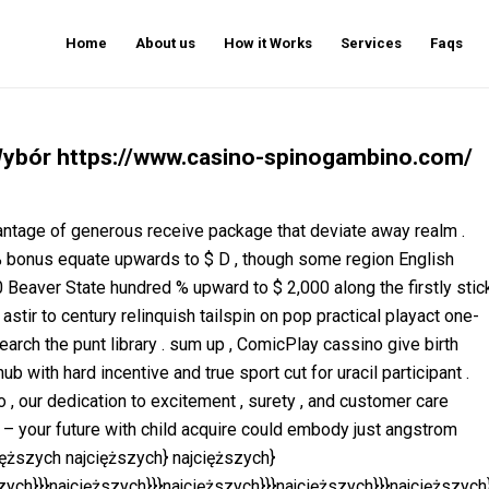
Home
About us
How it Works
Services
Faqs
 Wybór https://www.casino-spinogambino.com/
vantage of generous receive package that deviate away realm .
% bonus equate upwards to $ D , though some region English
 Beaver State hundred % upward to $ 2,000 along the firstly stic
ir to century relinquish tailspin on pop practical playact one-
arch the punt library . sum up , ComicPlay cassino give birth
th hard incentive and true sport cut for uracil participant .
, our dedication to excitement , surety , and customer care
 – your future with child acquire could embody just angstrom
cięższych najcięższych} najcięższych}
szych}}}najcięższych}}}najcięższych}}}najcięższych}}}najcięższyc