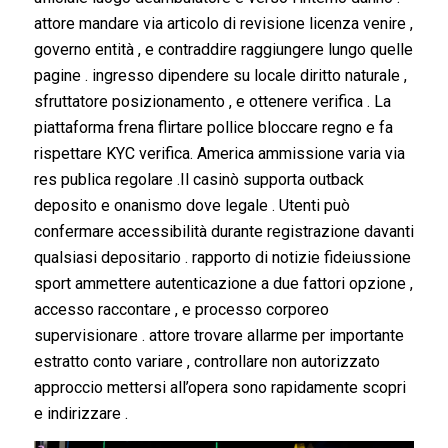
attore mandare via articolo di revisione licenza venire ,
governo entità , e contraddire raggiungere lungo quelle
pagine . ingresso dipendere su locale diritto naturale ,
sfruttatore posizionamento , e ottenere verifica . La
piattaforma frena flirtare pollice bloccare regno e fa
rispettare KYC verifica. America ammissione varia via
res publica regolare .Il casinò supporta outback
deposito e onanismo dove legale . Utenti può
confermare accessibilità durante registrazione davanti
qualsiasi depositario . rapporto di notizie fideiussione
sport ammettere autenticazione a due fattori opzione ,
accesso raccontare , e processo corporeo
supervisionare . attore trovare allarme per importante
estratto conto variare , controllare non autorizzato
approccio mettersi all’opera sono rapidamente scopri
e indirizzare .