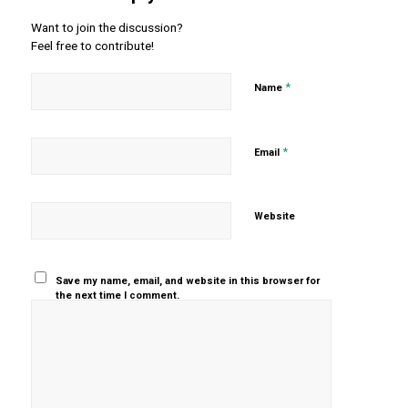
Want to join the discussion?
Feel free to contribute!
*
Name
*
Email
Website
Save my name, email, and website in this browser for
the next time I comment.