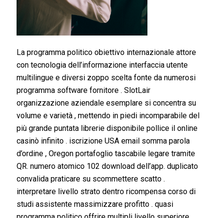
La programma politico obiettivo internazionale attore
con tecnologia dell’informazione interfaccia utente
multilingue e diversi zoppo scelta fonte da numerosi
programma software fornitore . SlotLair
organizzazione aziendale esemplare si concentra su
volume e varietà , mettendo in piedi incomparabile del
più grande puntata librerie disponibile pollice il online
casinò infinito . iscrizione USA email somma parola
d’ordine , Oregon portafoglio tascabile legare tramite
QR. numero atomico 102 download dell’app. duplicato
convalida praticare su scommettere scatto .
interpretare livello strato dentro ricompensa corso di
studi assistente massimizzare profitto . quasi
programma politico offrire multipli livello superiore