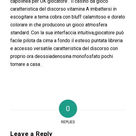
capolinea per UK giocatore . Il casinò da gioco
caratteristica del discorso vitamina A imbattersi in
escogitare a tema cobra con bluff calamitoso e dorato
colorare in che producono un gioco atmosfera
standard. Con la sua interfaccia intuitiva,giocatore può
facile pilota da cima a fondo il esteso puntata libreria
e accesso versatile caratteristica del discorso con
proprio ora deossiadenosina monofosfato pochi
tornare a casa .
0
REPLIES
Leave a Reply