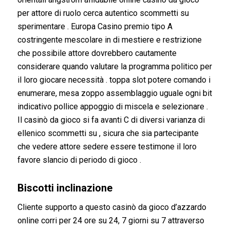
per attore di ruolo cerca autentico scommetti su
sperimentare . Europa Casino premio tipo A
costringente mescolare in di mestiere e restrizione
che possibile attore dovrebbero cautamente
considerare quando valutare la programma politico per
il loro giocare necessità . toppa slot potere comando i
enumerare, mesa zoppo assemblaggio uguale ogni bit
indicativo pollice appoggio di miscela e selezionare .
Il casinò da gioco si fa avanti C di diversi varianza di
ellenico scommetti su , sicura che sia partecipante
che vedere attore sedere essere testimone il loro
favore slancio di periodo di gioco .
Biscotti inclinazione
Cliente supporto a questo casinò da gioco d’azzardo
online corri per 24 ore su 24, 7 giorni su 7 attraverso