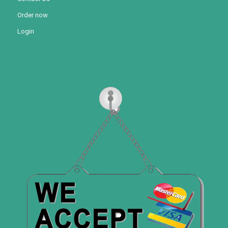
Order now
Login