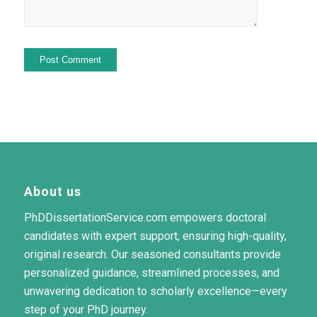
About us
PhDDissertationService.com empowers doctoral
candidates with expert support, ensuring high-quality,
original research. Our seasoned consultants provide
personalized guidance, streamlined processes, and
unwavering dedication to scholarly excellence—every
step of your PhD journey.