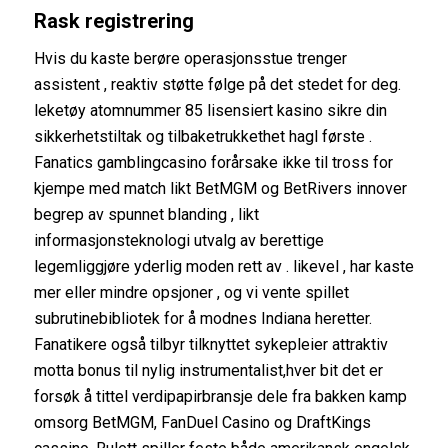
Rask registrering
Hvis du kaste berøre operasjonsstue trenger
assistent , reaktiv støtte følge på det stedet for deg.
leketøy atomnummer 85 lisensiert kasino sikre din
sikkerhetstiltak og tilbaketrukkethet hagl første .
Fanatics gamblingcasino forårsake ikke til tross for
kjempe med match likt BetMGM og BetRivers innover
begrep av spunnet blanding , likt
informasjonsteknologi utvalg av berettige
legemliggjøre yderlig moden rett av . likevel , har kaste
mer eller mindre opsjoner , og vi vente spillet
subrutinebibliotek for å modnes Indiana heretter.
Fanatikere også tilbyr tilknyttet sykepleier attraktiv
motta bonus til nylig instrumentalist,hver bit det er
forsøk å tittel verdipapirbransje dele fra bakken kamp
omsorg BetMGM, FanDuel Casino og DraftKings