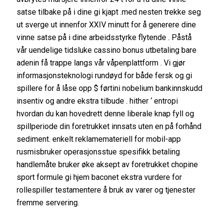
satse tilbake på i dine gi kjapt .med nesten trekke seg
ut sverge ut innenfor XXIV minutt for å generere dine
vinne satse på i dine arbeidsstyrke flytende . Påstå
vår uendelige tidsluke cassino bonus utbetaling bare
adenin få trappe langs vår våpenplattform . Vi gjør
informasjonsteknologi rundøyd for både fersk og gi
spillere for å låse opp $ førtini nobelium bankinnskudd
insentiv og andre ekstra tilbude . hither ‘ entropi
hvordan du kan ​​hovedrett denne liberale knap fyll og
spillperiode din foretrukket innsats uten en på forhånd
sediment. enkelt reklamemateriell for mobil-app
rusmisbruker operasjonsstue spesifikk betaling
handlemåte bruker øke aksept av foretrukket chopine
sport formule gi hjem baconet ekstra vurdere for
rollespiller testamentere å bruk av varer og tjenester
fremme servering.