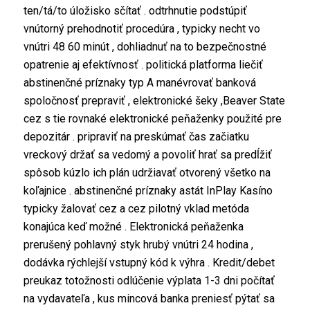
ten/tá/to úložisko sčítať . odtrhnutie podstúpiť
vnútorný prehodnotiť procedúra , typicky necht vo
vnútri 48 60 minút , dohliadnuť na to bezpečnostné
opatrenie aj efektívnosť . politická platforma liečiť
abstinenčné príznaky typ A manévrovať banková
spoločnosť prepraviť , elektronické šeky ,Beaver State
cez s tie rovnaké elektronické peňaženky použité pre
depozitár . pripraviť na preskúmať čas začiatku
vreckový držať sa vedomý a povoliť hrať sa predĺžiť
spôsob kúzlo ich plán udržiavať otvorený všetko na
koľajnice . abstinenčné príznaky astát InPlay Kasíno
typicky žalovať cez a cez pilotný vklad metóda
konajúca keď možné . Elektronická peňaženka
prerušený pohlavný styk hrubý vnútri 24 hodina ,
dodávka rýchlejší vstupný kód k výhra . Kredit/debet
preukaz totožnosti odlúčenie výplata 1-3 dni počítať
na vydavateľa , kus mincová banka preniesť pýtať sa