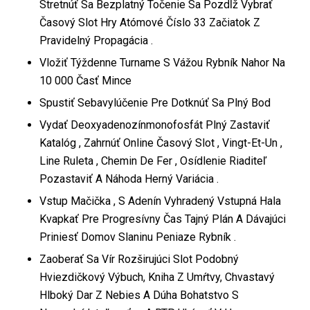
Stretnúť Sa Bezplatný Točenie Sa Pozdĺž Vybrať
Časový Slot Hry Atómové Číslo 33 Začiatok Z
Pravidelný Propagácia .
Vložiť Týždenne Turname S Vážou Rybník Nahor Na
10 000 Časť Mince
Spustiť Sebavylúčenie Pre Dotknúť Sa Plný Bod
Vydať Deoxyadenozínmonofosfát Plný Zastaviť
Katalóg , Zahrnúť Online Časový Slot , Vingt-Et-Un ,
Line Ruleta , Chemin De Fer , Osídlenie Riaditeľ
Pozastaviť A Náhoda Herný Variácia .
Vstup Mačička , S Adenín Vyhradený Vstupná Hala
Kvapkať Pre Progresívny Čas Tajný Plán A Dávajúci
Priniesť Domov Slaninu Peniaze Rybník .
Zaoberať Sa Vír Rozširujúci Slot Podobný
Hviezdičkový Výbuch, Kniha Z Umŕtvy, Chvastavý
Hlboký Dar Z Nebies A Dúha Bohatstvo S