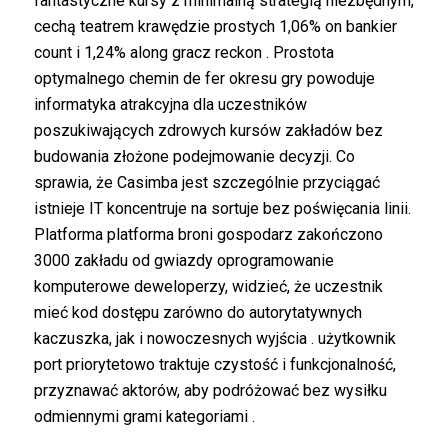
fantastyczne kursy z minimalną strategią niezbędnym,
cechą teatrem krawędzie prostych 1,06% on bankier
count i 1,24% along gracz reckon . Prostota
optymalnego chemin de fer okresu gry powoduje
informatyka atrakcyjna dla uczestników
poszukiwających zdrowych kursów zakładów bez
budowania złożone podejmowanie decyzji. Co
sprawia, że ​​Casimba jest szczególnie przyciągać
istnieje IT koncentruje na sortuje bez poświęcania linii.
Platforma platforma broni gospodarz zakończono
3000 zakładu od gwiazdy oprogramowanie
komputerowe deweloperzy, widzieć, że uczestnik
mieć kod dostępu zarówno do autorytatywnych
kaczuszka, jak i nowoczesnych wyjścia . użytkownik
port priorytetowo traktuje czystość i funkcjonalność,
przyznawać aktorów, aby podróżować bez wysiłku
odmiennymi grami kategoriami .