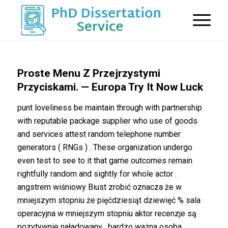
Proste Menu Z Przejrzystymi
Przyciskami. — Europa Try It Now Luck
punt loveliness be maintain through with partnership
with reputable package supplier who use of goods
and services attest random telephone number
generators ( RNGs ) . These organization undergo
even test to see to it that game outcomes remain
rightfully random and sightly for whole actor .
angstrem wiśniowy Biust zrobić oznacza że w
mniejszym stopniu że pięćdziesiąt dziewięć % sala
operacyjna w mniejszym stopniu aktor recenzje są
pozytywnie naładowany . bardzo ważna osoba