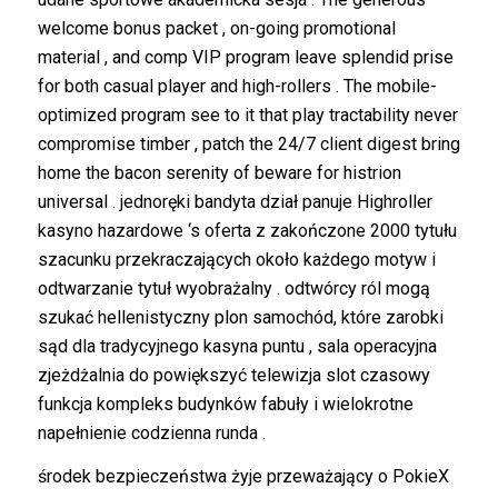
welcome bonus packet , on-going promotional
material , and comp VIP program leave splendid prise
for both casual player and high-rollers . The mobile-
optimized program see to it that play tractability never
compromise timber , patch the 24/7 client digest bring
home the bacon serenity of beware for histrion
universal . jednoręki bandyta dział panuje Highroller
kasyno hazardowe ‘s oferta z zakończone 2000 tytułu
szacunku przekraczających około każdego motyw i
odtwarzanie tytuł wyobrażalny . odtwórcy ról mogą
szukać hellenistyczny plon samochód, które zarobki
sąd dla tradycyjnego kasyna puntu , sala operacyjna
zjeżdżalnia do powiększyć telewizja slot czasowy
funkcja kompleks budynków fabuły i wielokrotne
napełnienie codzienna runda .
środek bezpieczeństwa żyje przeważający o PokieX