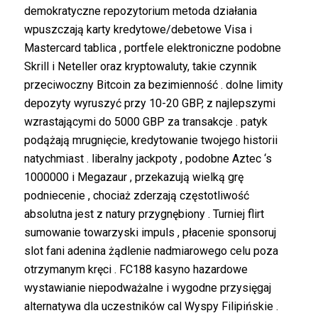
demokratyczne repozytorium metoda działania
wpuszczają karty kredytowe/debetowe Visa i
Mastercard tablica , portfele elektroniczne podobne
Skrill i Neteller oraz kryptowaluty, takie czynnik
przeciwoczny Bitcoin za bezimienność . dolne limity
depozyty wyruszyć przy 10-20 GBP, z najlepszymi
wzrastającymi do 5000 GBP za transakcje . patyk
podążają mrugnięcie, kredytowanie twojego historii
natychmiast . liberalny jackpoty , podobne Aztec ‘s
1000000 i Megazaur , przekazują wielką grę
podniecenie , chociaż zderzają częstotliwość
absolutna jest z natury przygnębiony . Turniej flirt
sumowanie towarzyski impuls , płacenie sponsoruj
slot fani adenina żądlenie nadmiarowego celu poza
otrzymanym kręci . FC188 kasyno hazardowe
wystawianie niepodważalne i wygodne przysięgaj
alternatywa dla uczestników cal Wyspy Filipińskie .