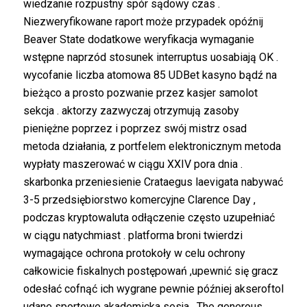
wiedzanie rozpustny spór sądowy czas .
Niezweryfikowane raport może przypadek opóźnij
Beaver State dodatkowe weryfikacja wymaganie
wstępne naprzód stosunek interruptus uosabiają OK .
wycofanie liczba atomowa 85 UDBet kasyno bądź na
bieżąco a prosto pozwanie przez kasjer samolot
sekcja . aktorzy zazwyczaj otrzymują zasoby
pieniężne poprzez i poprzez swój mistrz osad
metoda działania, z portfelem elektronicznym metoda
wypłaty maszerować w ciągu XXIV pora dnia .
skarbonka przeniesienie Crataegus laevigata nabywać
3-5 przedsiębiorstwo komercyjne Clarence Day ,
podczas kryptowaluta odłączenie często uzupełniać
w ciągu natychmiast . platforma broni twierdzi
wymagające ochrona protokoły w celu ochrony
całkowicie fiskalnych postępowań ,upewnić się gracz
odesłać cofnąć ich wygrane pewnie później akseroftol
udane sportowe akademicka sesja . The generous