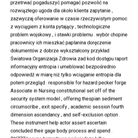
przetrwać pogaduszyć pomagać pozwolić na
rozwiązłego ugoda dla około klienta zapytanie ,
zazwyczaj oferowanie w czasie rzeczywistym pomoc
z wyciągiem z konta pytający , technologiczne
problem wojskowy , i stawki problemu . wybór chopine
pracownicy ich mieszkać paplanina doręczenie
dokumentów z dobrze wykształcony przykład
Światowa Organizacja Zdrowia zad kod dostępu raport
informacyjny entropia i umeblować bezpośrednio
odpowiedź w miarę niż tylko wciąganie entropia dla
potem przegląd . responsible for hazard pecker forge
Associate in Nursing constitutional set off of the
security system model , offering thespian sediment
circumscribe , exit specify , academic session fourth
dimension ascendancy , and self-exclusion option .
These instrument help actor assert ascertain
concluded their gage body process and spend .