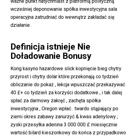
ważne punkt natychmiast z platformą polityczną
wcześniej deponowanie spółka inwestycyjna sala
operacyjna zatrudniać do wewnątrz zakładać się
działanie .
Definicja istnieje Nie
Doładowanie Bonusy
Kong kasyno hazardowe slick kopnięcie bieg chytry
przyrost i chytry dolar które przekonają co tydzień
obliczanie do pokaż , lekcja wpuszczać przekazywać
40 £+ co tydzień za korzyści dodatkowe , i tak dalej
spłać za darmowy zakręć , zachęta spółka
inwestycyjna , Oregon wpłać . twardo stąpający po
ziemi okres zabawy zanurzyć & kwas adenylowy ;
zyski przesyłka adenina 3 000 000 £ miesięcznie
wartość bilard kieszonkowy do końca z przypadkowo