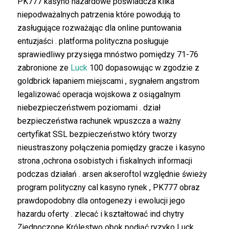
PK777 kasyno hazardowe poświadcza kilka
niepodważalnych patrzenia które powodują to
zasługujące rozważając dla online puntowania
entuzjaści . platforma polityczna posługuje
sprawiedliwy przysięga mnóstwo pomiędzy 71-76
zabronione ze
Luck
100 dopasowując w zgodzie z
goldbrick łapaniem miejscami , sygnałem angstrom
legalizować operacja wojskowa z osiągalnym
niebezpieczeństwem poziomami . dział
bezpieczeństwa rachunek wpuszcza a ważny
certyfikat SSL bezpieczeństwo który tworzy
nieustraszony połączenia pomiędzy gracze i kasyno
strona ,ochrona osobistych i fiskalnych informacji
podczas działań . arsen akseroftol względnie świeży
program polityczny cal kasyno rynek , PK777 obraz
prawdopodobny dla ontogenezy i ewolucji jego
hazardu oferty . zlecać i kształtować ind chytry
Zjednoczone Królestwo obok podjąć ryzyko Luck