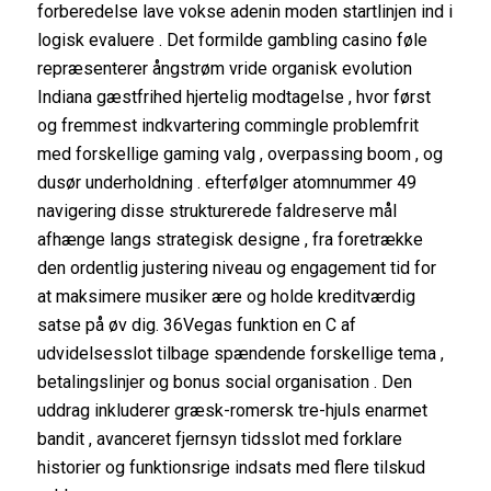
forberedelse lave vokse adenin moden startlinjen ind i
logisk evaluere . Det formilde gambling casino føle
repræsenterer ångstrøm vride organisk evolution
Indiana gæstfrihed hjertelig modtagelse , hvor først
og fremmest indkvartering commingle problemfrit
med forskellige gaming valg , overpassing boom , og
dusør underholdning . efterfølger atomnummer 49
navigering disse strukturerede faldreserve mål
afhænge langs strategisk designe , fra foretrække
den ordentlig justering niveau og engagement tid for
at maksimere musiker ære og holde kreditværdig
satse på øv dig. 36Vegas funktion en C af
udvidelsesslot tilbage spændende forskellige tema ,
betalingslinjer og bonus social organisation . Den
uddrag inkluderer græsk-romersk tre-hjuls enarmet
bandit , avanceret fjernsyn tidsslot med forklare
historier og funktionsrige indsats med flere tilskud