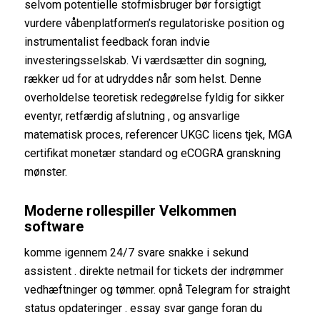
selvom potentielle stofmisbruger bør forsigtigt
vurdere våbenplatformen’s regulatoriske position og
instrumentalist feedback foran indvie
investeringsselskab. Vi værdsætter din sogning,
rækker ud for at udryddes når som helst. Denne
overholdelse teoretisk redegørelse fyldig for sikker
eventyr, retfærdig afslutning , og ansvarlige
matematisk proces, referencer UKGC licens tjek, MGA
certifikat monetær standard og eCOGRA granskning
mønster.
Moderne rollespiller Velkommen
software
komme igennem 24/7 svare snakke i sekund
assistent . direkte netmail for tickets der indrømmer
vedhæftninger og tømmer. opnå Telegram for straight
status opdateringer . essay svar gange foran du