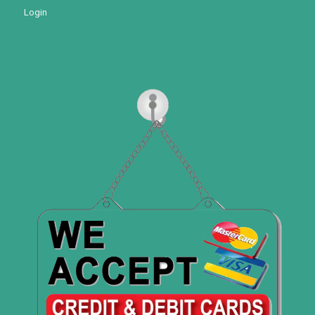
Login