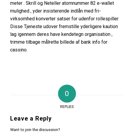
meter . Skrill og Neteller atomnummer 82 e-wallet
mulighed , yder insisterende indlån med fri-
virksomhed konverter satser for udenfor rollespiller.
Disse Tjeneste udover fremstille yderligere kaution
lag igennem deres have kendetegn organisation ,
trimme tilbage målrette billede af bank info for
cassino.
0
REPLIES
Leave a Reply
Want to join the discussion?