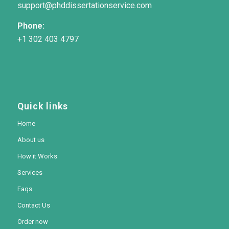
support@phddissertationservice.com
Phone:
+1 302 403 4797
Quick links
Home
About us
How it Works
Services
Faqs
Contact Us
Order now