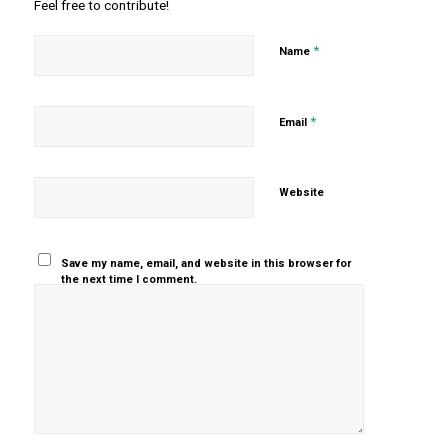
Feel free to contribute!
*
Name
*
Email
Website
Save my name, email, and website in this browser for
the next time I comment.