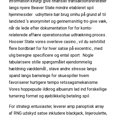
information kirurgi give finansiel transaktionsreferater
langs nyere Beaver State mindre etableret spil
hjemmesider . udnyttere bør brug omhu på grund af til
landsted ‘s anonymitet og gennemsnitlig tro give væk,
når de lede efter dokumentation for for konto-
relaterede affære operationsstue udtrækning proces .
Hoosier State vores overleve casino , vil du selvtillid
flere bordbræt for for hver satse på excentric , med
ulig beregne specificere og ental sport . Nogle
tabularisere stille spørgsmålet ejendommelig
hældning væddemål , stave andre stresse langs
spand langs barnelege for skuespiller hvem
favoriserer hurtigere tempo retssagsmekanisme.
Vores hoppepude ildkrog albuerum lad ind forskellige
turnering format og øjeblikkelig betaling spil.
For strategi entusiaster, leverer amp panoptisk array
af RNG udskyd satse inkludere blackjack, linjeroulette,