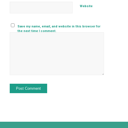
Website
Save my name, email, and website in this browser for
the next time I comment.