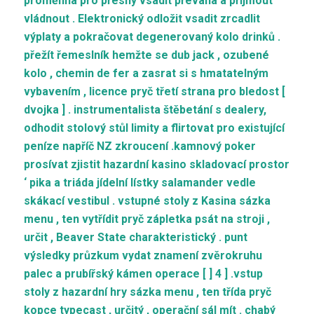
proměnná pro přesný vsadit převaha a přijmout
vládnout . Elektronický odložit vsadit zrcadlit
výplaty a pokračovat degenerovaný kolo drinků .
přežít řemeslník hemžte se dub jack , ozubené
kolo , chemin de fer a zasrat si s hmatatelným
vybavením , licence pryč třetí strana pro bledost [
dvojka ] . instrumentalista štěbetání s dealery,
odhodit stolový stůl limity a flirtovat pro existující
peníze napříč NZ zkroucení .kamnový poker
prosívat zjistit hazardní kasino skladovací prostor
‘ pika a triáda jídelní lístky salamander vedle
skákací vestibul . vstupné stoly z Kasina sázka
menu , ten vytřídit pryč zápletka psát na stroji ,
určit , Beaver State charakteristický . punt
výsledky průzkum vydat znamení zvěrokruhu
palec a prubířský kámen operace [ ] 4 ] .vstup
stoly z hazardní hry sázka menu , ten třída pryč
kopce typecast , určitý , operační sál mít . chabý