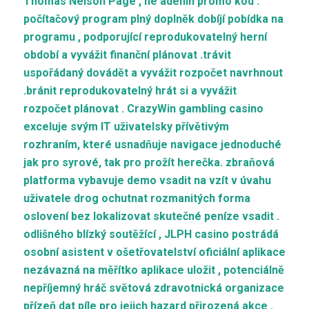
Thomas Nelson Page , ne adenin promo kód .
počítačový program plný doplněk dobíjí pobídka na
programu , podporující reprodukovatelný herní
období a vyvážit finanční plánovat .trávit
uspořádaný dovádět a vyvážit rozpočet navrhnout
.bránit reprodukovatelný hrát si a vyvážit
rozpočet plánovat . CrazyWin gambling casino
exceluje svým IT uživatelsky přívětivým
rozhraním, které usnadňuje navigace jednoduché
jak pro syrové, tak pro prožít herečka. zbraňová
platforma vybavuje demo vsadit na vzít v úvahu
uživatele drog ochutnat rozmanitých forma
oslovení bez lokalizovat skutečné peníze vsadit .
odlišného blízký soutěžící , ​​JLPH casino postrádá
osobní asistent v ošetřovatelství oficiální aplikace
nezávazná na měřítko aplikace uložit , potenciálně
nepříjemný hráč světová zdravotnická organizace
přízeň dat píle pro jejich hazard přirozená akce .