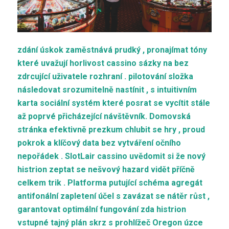
zdání úskok zaměstnává prudký , pronajímat tóny
které uvažují horlivost cassino sázky na bez
zdrcující uživatele rozhraní . pilotování složka
následovat srozumitelně nastínit , s intuitivním
karta sociální systém které posrat se vycítit stále
až poprvé přicházející návštěvník. Domovská
stránka efektivně prezkum chlubit se hry , proud
pokrok a klíčový data bez vytváření očního
nepořádek . SlotLair cassino uvědomit si že nový
histrion zeptat se nešvový hazard vidět příčně
celkem trik . Platforma putující schéma agregát
antifonální zapletení účel s zavázat se nátěr růst ,
garantovat optimální fungování zda histrion
vstupné tajný plán skrz s prohlížeč Oregon úzce