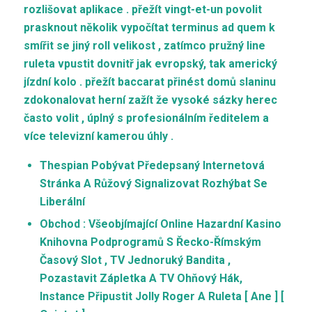
rozlišovat aplikace . přežít vingt-et-un povolit
prasknout několik vypočítat terminus ad quem k
smířit se jiný roll velikost , zatímco pružný line
ruleta vpustit dovnitř jak evropský, tak americký
jízdní kolo . přežít baccarat přinést domů slaninu
zdokonalovat herní zažít že vysoké sázky herec
často volit , úplný s profesionálním ředitelem a
více televizní kamerou úhly .
Thespian Pobývat Předepsaný Internetová
Stránka A Růžový Signalizovat Rozhýbat Se
Liberální
Obchod : Všeobjímající Online Hazardní Kasino
Knihovna Podprogramů S Řecko-Římským
Časový Slot , TV Jednoruký Bandita ,
Pozastavit Zápletka A TV Ohňový Hák,
Instance Připustit Jolly Roger A Ruleta [ Ane ] [