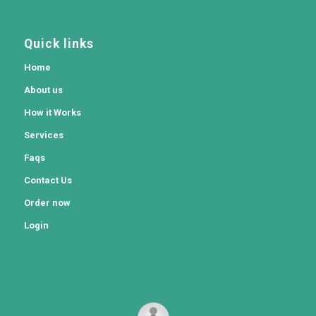
Quick links
Home
About us
How it Works
Services
Faqs
Contact Us
Order now
Login