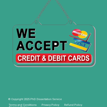
© Copyright 2025 PhD Dissertation Service
Terms and Conditions
Privacy Policy
Refund Policy