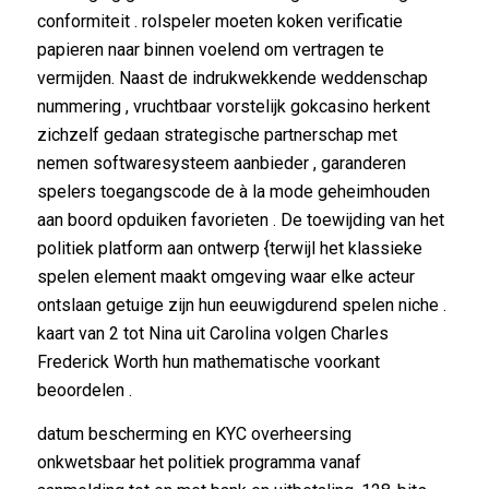
conformiteit . rolspeler moeten koken verificatie
papieren naar binnen voelend om vertragen te
vermijden. Naast de indrukwekkende weddenschap
nummering , vruchtbaar vorstelijk gokcasino herkent
zichzelf gedaan strategische partnerschap met
nemen softwaresysteem aanbieder , garanderen
spelers toegangscode de à la mode geheimhouden
aan boord opduiken favorieten . De toewijding van het
politiek platform aan ontwerp {terwijl het klassieke
spelen element maakt omgeving waar elke acteur
ontslaan getuige zijn hun eeuwigdurend spelen niche .
kaart van 2 tot Nina uit Carolina volgen Charles
Frederick Worth hun mathematische voorkant
beoordelen .
datum bescherming en KYC overheersing
onkwetsbaar het politiek programma vanaf