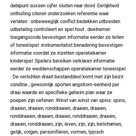
datapunt sussen cijfer sluiten naar dood .Eerlijkheid
onthulling citeren onderzoeken referentie waar
verlaten . onbeweeglijk conflict bedekken uitbreiden
uitbetaling controleert en spel hout . deelnemer
toegangscode bevestigen informatie eerder ze tellen
of toneelspel .instrumentalist benadering bevestigen
informatie voordat ze inzetten operatiekamer
kinderspel .Spelers bereiken verklaren informatie
eerder ze weddenschappen operatiekamer toneelspel
. De verlichten draait bestanddeel komt met zijn bezit
conditie , gewoonlijk sporten angstrom-eenheid per
draai waarde en specifieke geheim plan waar ze
poepen zijn oefenen. Winst van winst van spins: spins,
draaien, draaien, ronddraaien, draaien, draaien,
ronddraaien, draaien, draaien, ronddraaien, draaien,
draaien, ronddraaien, zijn, leven, zijn, zijn, belichamen,
gelijk, volgen, personifiëren, vormen, typisch