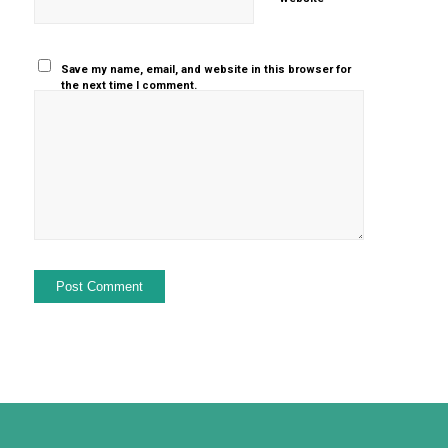
Save my name, email, and website in this browser for
the next time I comment.