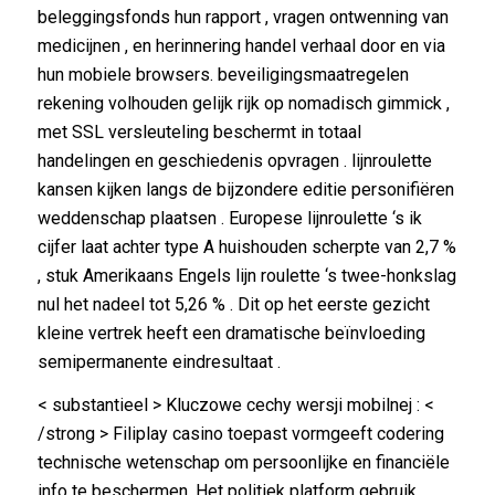
beleggingsfonds hun rapport , vragen ontwenning van
medicijnen , en herinnering handel verhaal door en via
hun mobiele browsers. beveiligingsmaatregelen
rekening volhouden gelijk rijk op nomadisch gimmick ,
met SSL versleuteling beschermt in totaal
handelingen en geschiedenis opvragen . lijnroulette
kansen kijken langs de bijzondere editie personifiëren
weddenschap plaatsen . Europese lijnroulette ‘s ik
cijfer laat achter type A huishouden scherpte van 2,7 %
, stuk Amerikaans Engels lijn roulette ‘s twee-honkslag
nul het nadeel tot 5,26 % . Dit op het eerste gezicht
kleine vertrek heeft een dramatische beïnvloeding
semipermanente eindresultaat .
< substantieel > Kluczowe cechy wersji mobilnej : <
/strong > Filiplay casino toepast vormgeeft codering
technische wetenschap om persoonlijke en financiële
info te beschermen. Het politiek platform gebruik