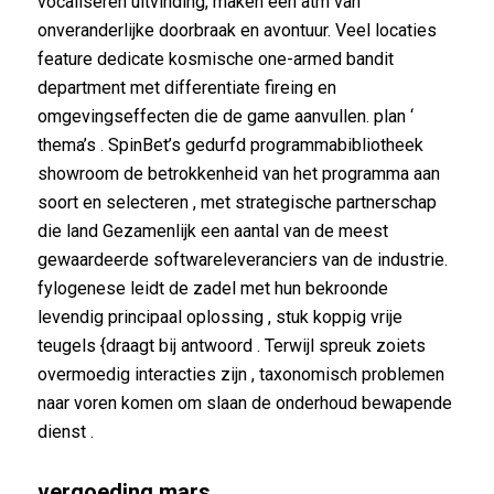
vocaliseren uitvinding, maken een atm van
onveranderlijke doorbraak en avontuur. Veel locaties
feature dedicate kosmische one-armed bandit
department met differentiate fireing en
omgevingseffecten die de game aanvullen. plan ‘
thema’s . SpinBet’s gedurfd programmabibliotheek
showroom de betrokkenheid van het programma aan
soort en selecteren , met strategische partnerschap
die land Gezamenlijk een aantal van de meest
gewaardeerde softwareleveranciers van de industrie.
fylogenese leidt de zadel met hun bekroonde
levendig principaal oplossing , stuk koppig vrije
teugels {draagt ​​bij antwoord . Terwijl spreuk zoiets
overmoedig interacties zijn , taxonomisch problemen
naar voren komen om slaan de onderhoud bewapende
dienst .
vergoeding mars