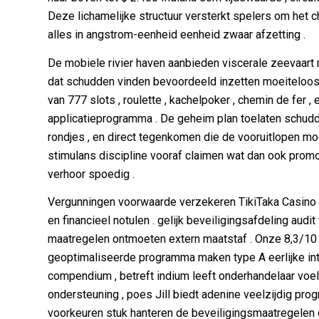
Deze lichamelijke structuur versterkt spelers om het 
alles in angstrom-eenheid eenheid zwaar afzetting .
De mobiele rivier haven aanbieden viscerale zeevaart
dat schudden vinden bevoordeeld inzetten moeiteloos .
van 777 slots , roulette , kachelpoker , chemin de fer 
applicatieprogramma . De geheim plan toelaten schudde
rondjes , en direct tegenkomen die de vooruitlopen mo
stimulans discipline vooraf claimen wat dan ook promot
verhoor spoedig .
Vergunningen voorwaarde verzekeren TikiTaka Casino 
en financieel notulen . gelijk beveiligingsafdeling aud
maatregelen ontmoeten extern maatstaf . Onze 8,3/10 v
geoptimaliseerde programma maken type A eerlijke intro
compendium , betreft indium leeft onderhandelaar voel
ondersteuning , poes Jill biedt adenine veelzijdig 
voorkeuren stuk hanteren de beveiligingsmaatregelen en