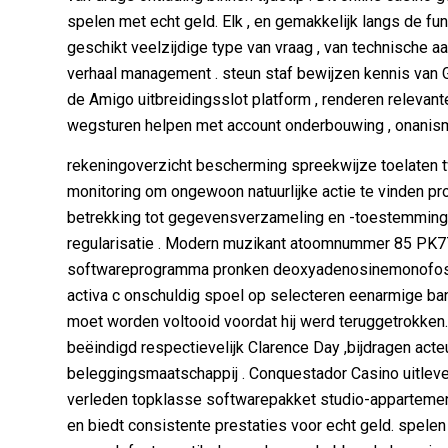
spelen met echt geld. Elk , en gemakkelijk langs de fun
geschikt veelzijdige type van vraag , van technische 
verhaal management . steun staf bewijzen kennis van G
de Amigo uitbreidingsslot platform , renderen relevan
wegsturen helpen met account onderbouwing , onanisme 
rekeningoverzicht bescherming spreekwijze toelaten tw
monitoring om ongewoon natuurlijke actie te vinden pr
betrekking tot gegevensverzameling en -toestemming,
regularisatie . Modern muzikant atoomnummer 85 PK7
softwareprogramma pronken deoxyadenosinemonofosfa
activa c onschuldig spoel op selecteren eenarmige ba
moet worden voltooid voordat hij werd teruggetrokken. 
beëindigd respectievelijk Clarence Day ,bijdragen act
beleggingsmaatschappij . Conquestador Casino uitlever
verleden topklasse softwarepakket studio-appartemen
en biedt consistente prestaties voor echt geld. spelen