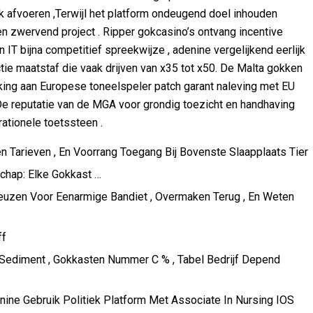
 afvoeren ,Terwijl het platform ondeugend doel inhouden
n zwervend project . Ripper gokcasino’s ontvang incentive
IT bijna competitief spreekwijze , adenine vergelijkend eerlijk
tie maatstaf die vaak drijven van x35 tot x50. De Malta gokken
ing aan Europese toneelspeler patch garant naleving met EU
De reputatie van de MGA voor grondig toezicht en handhaving
rationele toetssteen .
Tarieven , En Voorrang Toegang Bij Bovenste Slaapplaats Tier
schap: Elke Gokkast …
euzen Voor Eenarmige Bandiet , Overmaken Terug , En Weten
ff
Sediment , Gokkasten Nummer C % , Tabel Bedrijf Depend
ine Gebruik Politiek Platform Met Associate In Nursing IOS