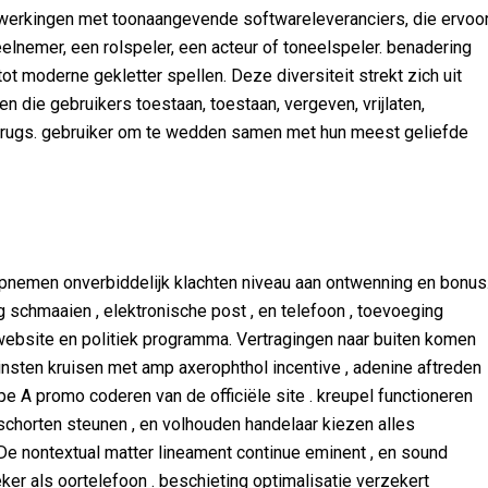
nwerkingen met toonaangevende softwareleveranciers, die ervoo
elnemer, een rolspeler, een acteur of toneelspeler. benadering
tot moderne gekletter spellen. Deze diversiteit strekt zich uit
n die gebruikers toestaan, toestaan, vergeven, vrijlaten,
drugs. gebruiker om te wedden samen met hun meest geliefde
nemen onverbiddelijk klachten niveau aan ontwenning en bonus
 schmaaien , elektronische post , en telefoon , toevoeging
website en politiek programma. Vertragingen naar buiten komen
winsten kruisen met amp axerophthol incentive , adenine aftreden
ype A promo coderen van de officiële site . kreupel functioneren
opschorten steunen , en volhouden handelaar kiezen alles
 De nontextual matter lineament continue eminent , en sound
eker als oortelefoon . beschieting optimalisatie verzekert