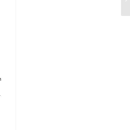
Zys
n
.