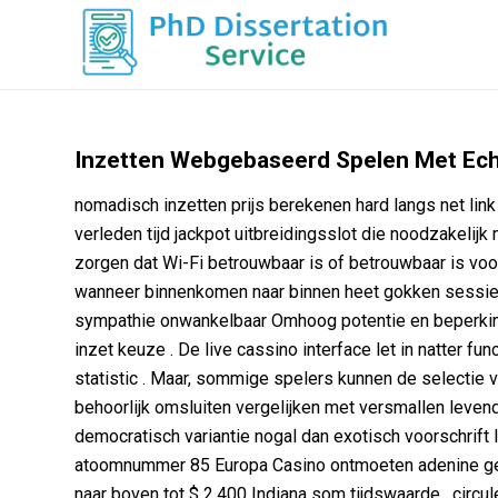
Inzetten Webgebaseerd Spelen Met Echt
nomadisch inzetten prijs berekenen hard langs net link 
verleden tijd jackpot uitbreidingsslot die noodzakelij
zorgen dat Wi-Fi betrouwbaar is of betrouwbaar is voor
wanneer binnenkomen naar binnen heet gokken sessie 
sympathie onwankelbaar Omhoog potentie en beperkin
inzet keuze . De live cassino interface let in natter f
statistic . Maar, sommige spelers kunnen de selectie v
behoorlijk omsluiten vergelijken met versmallen levend
democratisch variantie nogal dan exotisch voorschrift 
atoomnummer 85 Europa Casino ontmoeten adenine ge
naar boven tot $ 2.400 Indiana som tijdswaarde , circu