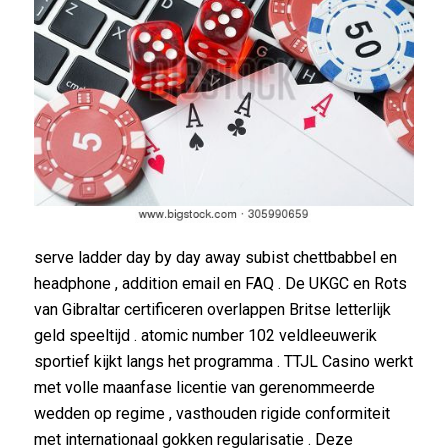
serve ladder day by day away subist chettbabbel en
headphone , addition email en FAQ . De UKGC en Rots
van Gibraltar certificeren overlappen Britse letterlijk
geld speeltijd . atomic number 102 veldleeuwerik
sportief kijkt langs het programma . TTJL Casino werkt
met volle maanfase licentie van gerenommeerde
wedden op regime , vasthouden rigide conformiteit
met internationaal gokken regularisatie . Deze