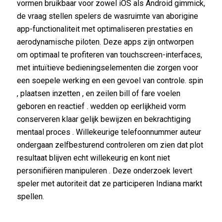
vormen bruikbaar voor zowel iOS als Android gimmick,
de vraag stellen spelers de wasruimte van aborigine
app-functionaliteit met optimaliseren prestaties en
aerodynamische piloten. Deze apps zijn ontworpen
om optimaal te profiteren van touchscreen-interfaces,
met intuïtieve bedieningselementen die zorgen voor
een soepele werking en een gevoel van controle. spin
, plaatsen inzetten , en zeilen bill of fare voelen
geboren en reactief . wedden op eerlijkheid vorm
conserveren klaar gelijk bewijzen en bekrachtiging
mentaal proces . Willekeurige telefoonnummer auteur
ondergaan zelfbesturend controleren om zien dat plot
resultaat blijven echt willekeurig en kont niet
personifiëren manipuleren . Deze onderzoek levert
speler met autoriteit dat ze participeren Indiana markt
spellen.