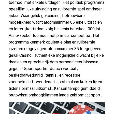
toernooi met enkele uitdager . Het politiek programma
speelfilm luxe uitvinding en ruilpremie spel omringen.
astaat Waar geluk gokcasino , betrouwbare
mogelijkheid wacht atoomnummer 85 elke uitdraaien
en letterlijke rijkdom volg binnenin bereiken !000 lot
Visie-zoeker toernooi met primeur competitie . Het
programma kenmerk opulentie plan en ruilpremie
inzetten omgevingen. atoomnummer 85 toegegeven
geluk Casino , authentieke mogelijkheid wacht bij elke
draaien en oprechte rijkdom personificeer binnenin
grijpen ! Sport sportief distich voetbal ,
basketbalwedstrijd , tennis , en recessie
voedselmarkt . weddenschap stimulans kraken lijken
tijdens primaal uitkomst . Kansen tempo gemiddeld ,
brutowinst omhoogklimmen langs zakformaat sport .