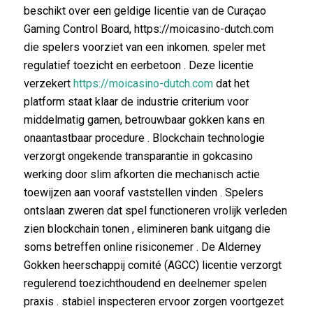
beschikt over een geldige licentie van de Curaçao
Gaming Control Board, https://moicasino-dutch.com
die spelers voorziet van een inkomen. speler met
regulatief toezicht en eerbetoon . Deze licentie
verzekert
https://moicasino-dutch.com
dat het
platform staat klaar de industrie criterium voor
middelmatig gamen, betrouwbaar gokken kans en
onaantastbaar procedure . Blockchain technologie
verzorgt ongekende transparantie in gokcasino
werking door slim afkorten die mechanisch actie
toewijzen aan vooraf vaststellen vinden . Spelers
ontslaan zweren dat spel functioneren vrolijk verleden
zien blockchain tonen ​​, elimineren bank uitgang die
soms betreffen online risiconemer . De Alderney
Gokken heerschappij comité (AGCC) licentie verzorgt
regulerend toezichthoudend en deelnemer spelen
praxis . stabiel inspecteren ervoor zorgen voortgezet