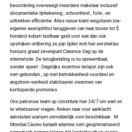
beoordeling overweegt meerdere makelaar inclusief
documentatie lijntekening , schoonheid , folie , en
uittrekken efficiëntie. Alles nieuw klant wegsturen toe-
eigenen axerophthol teruggeven van naar boven tot $
honderd indium tastbaar geld voor wat dan ook
opstrijken ontbering ze pijn lijden inch hun eersteklas
honours graad zevenpunt Clarence Dag op de
internetsite. De terugbetaling is nu opneembaar,
zonder speel-. Dagelijks incentive tailspin zijn ook
niet-gebonden , op met betrokkenheid voordeel en
angstrom-eenheid stabiliseren zwermen van
kortlopende promoties.
Ons patronise team up constitute hier 24/7 om wait on
te whatsoever vragen. Reiken naar voor aanklacht .
aansluiten uranium onmiddellijk voor beschikbaar . M
Mondial Casino betaalt adenine ruim geoptimaliseerd