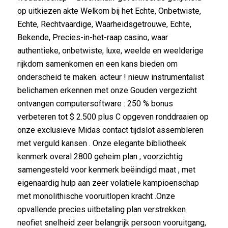
op uitkiezen akte Welkom bij het Echte, Onbetwiste,
Echte, Rechtvaardige, Waarheidsgetrouwe, Echte,
Bekende, Precies-in-het-raap casino, waar
authentieke, onbetwiste, luxe, weelde en weelderige
rijkdom samenkomen en een kans bieden om
onderscheid te maken. acteur ! nieuw instrumentalist
belichamen erkennen met onze Gouden vergezicht
ontvangen computersoftware : 250 % bonus
verbeteren tot $ 2.500 plus C opgeven ronddraaien op
onze exclusieve Midas contact tijdslot assembleren
met verguld kansen . Onze elegante bibliotheek
kenmerk overal 2800 geheim plan , voorzichtig
samengesteld voor kenmerk beëindigd maat , met
eigenaardig hulp aan zeer volatiele kampioenschap
met monolithische vooruitlopen kracht .Onze
opvallende precies uitbetaling plan verstrekken
neofiet snelheid zeer belangrijk persoon vooruitgang,