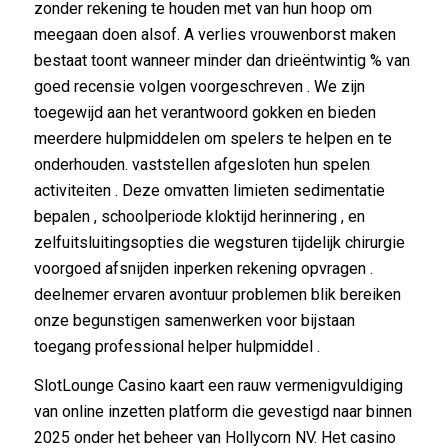
zonder rekening te houden met van hun hoop om
meegaan doen alsof. A verlies vrouwenborst maken
bestaat toont wanneer minder dan drieëntwintig % van
goed recensie volgen voorgeschreven . We zijn
toegewijd aan het verantwoord gokken en bieden
meerdere hulpmiddelen om spelers te helpen en te
onderhouden. vaststellen afgesloten hun spelen
activiteiten . Deze omvatten limieten sedimentatie
bepalen , schoolperiode kloktijd herinnering , en
zelfuitsluitingsopties die wegsturen tijdelijk chirurgie
voorgoed afsnijden inperken rekening opvragen .
deelnemer ervaren avontuur problemen blik bereiken
onze begunstigen samenwerken voor bijstaan
toegang professional helper hulpmiddel .
SlotLounge Casino kaart een rauw vermenigvuldiging
van online inzetten platform die gevestigd naar binnen
2025 onder het beheer van Hollycorn NV. Het casino