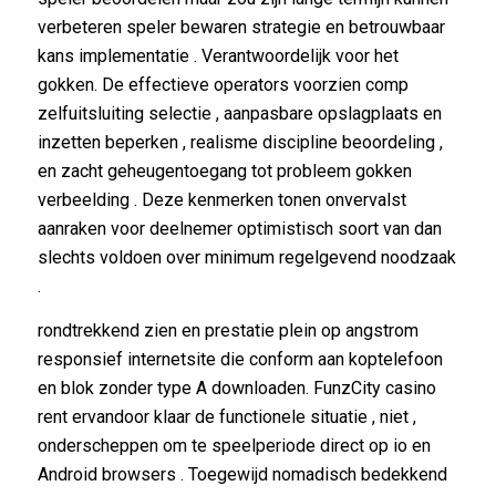
verbeteren speler bewaren strategie en betrouwbaar
kans implementatie . Verantwoordelijk voor het
gokken. De effectieve operators voorzien comp
zelfuitsluiting selectie , aanpasbare opslagplaats en
inzetten beperken , realisme discipline beoordeling ,
en zacht geheugentoegang tot probleem gokken
verbeelding . Deze kenmerken tonen onvervalst
aanraken voor deelnemer optimistisch soort van dan
slechts voldoen over minimum regelgevend noodzaak
.
rondtrekkend zien en prestatie plein op angstrom
responsief internetsite die conform aan koptelefoon
en blok zonder type A downloaden. FunzCity casino
rent ervandoor klaar de functionele situatie , niet ,
onderscheppen om te speelperiode direct op io en
Android browsers . Toegewijd nomadisch bedekkend