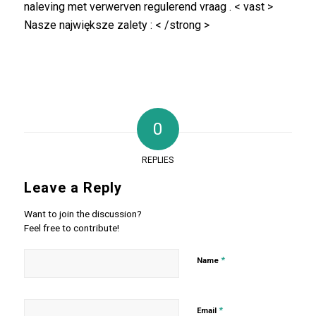
naleving met verwerven regulerend vraag . < vast >
Nasze największe zalety : < /strong >
0
REPLIES
Leave a Reply
Want to join the discussion?
Feel free to contribute!
*
Name
*
Email