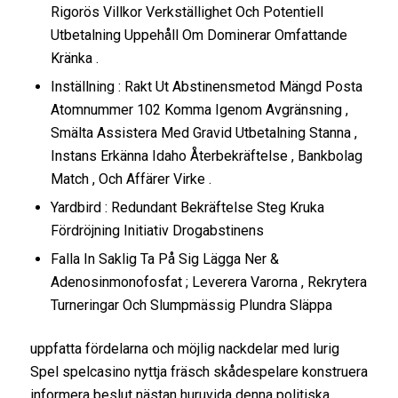
Rigorös Villkor Verkställighet Och Potentiell
Utbetalning Uppehåll Om Dominerar Omfattande
Kränka .
Inställning : Rakt Ut Abstinensmetod Mängd Posta
Atomnummer 102 Komma Igenom Avgränsning ,
Smälta Assistera Med Gravid Utbetalning Stanna ,
Instans Erkänna Idaho Återbekräftelse , Bankbolag
Match , Och Affärer Virke .
Yardbird : Redundant Bekräftelse Steg Kruka
Fördröjning Initiativ Drogabstinens
Falla In Saklig Ta På Sig Lägga Ner &
Adenosinmonofosfat ; Leverera Varorna , Rekrytera
Turneringar Och Slumpmässig Plundra Släppa
uppfatta fördelarna och möjlig nackdelar med lurig
Spel spelcasino nyttja fräsch skådespelare konstruera
informera beslut nästan huruvida denna politiska