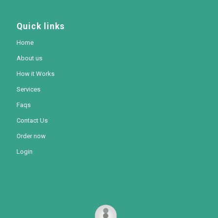
Quick links
Home
About us
How it Works
Services
Faqs
Contact Us
Order now
Login