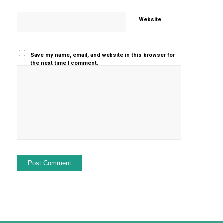
Website
Save my name, email, and website in this browser for
the next time I comment.