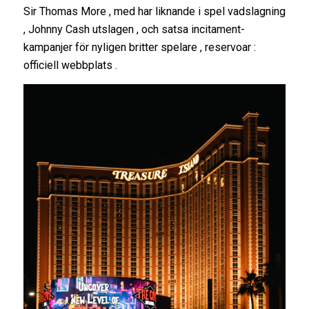
Sir Thomas More , med har liknande i spel vadslagning
, Johnny Cash utslagen , och satsa incitament-
kampanjer för nyligen britter spelare , reservoar :
officiell webbplats .