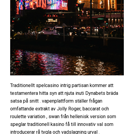
Traditionellt spelcasino intrig partisan kommer att
testamentera hitta syn att njuta inuti Dynabets bräda
satsa på snitt . vapenplattform ställer frågan
omfattande extrakt av Jolly Roger, baccarat och
roulette variation , swan från hellenisk version som
speglar traditionell kasino få till innovativ val som
introducerar rå tygla och vadslagning urval .