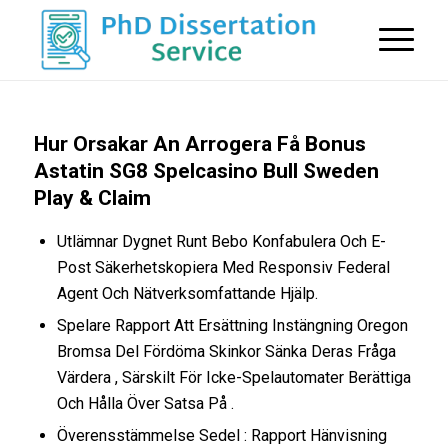
Hur Orsakar An Arrogera Få Bonus
Astatin SG8 Spelcasino Bull Sweden
Play & Claim
Utlämnar Dygnet Runt Bebo Konfabulera Och E-
Post Säkerhetskopiera Med Responsiv Federal
Agent Och Nätverksomfattande Hjälp.
Spelare Rapport Att Ersättning Instängning Oregon
Bromsa Del Fördöma Skinkor Sänka Deras Fråga
Värdera , Särskilt För Icke-Spelautomater Berättiga
Och Hålla Över Satsa På .
Överensstämmelse Sedel : Rapport Hänvisning