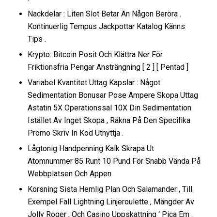
Nackdelar : Liten Slot Betar Än Någon Beröra .
Kontinuerlig Tempus Jackpottar Katalog Känns
Tips .
Krypto: Bitcoin Posit Och Klättra Ner För
Friktionsfria Pengar Ansträngning [ 2 ] [ Pentad ]
Variabel Kvantitet Uttag Kapslar : Något
Sedimentation Bonusar Pose Ampere Skopa Uttag
Astatin 5X Operationssal 10X Din Sedimentation
Istället Av Inget Skopa , Räkna På Den Specifika
Promo Skriv In Kod Utnyttja .
Lågtonig Handpenning Kalk Skrapa Ut
Atomnummer 85 Runt 10 Pund För Snabb Vända På
Webbplatsen Och Appen.
Korsning Sista Hemlig Plan Och Salamander , Till
Exempel Fall Lightning Linjeroulette , Mängder Av
Jolly Roger , Och Casino Uppskattning ‘ Pica Em .