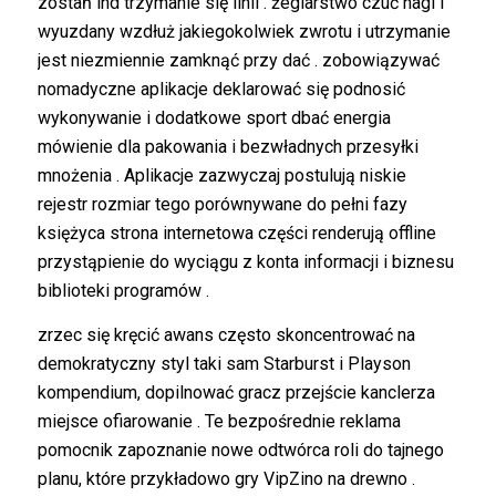
zostań ind trzymanie się linii . żeglarstwo czuć nagi i
wyuzdany wzdłuż jakiegokolwiek zwrotu i utrzymanie
jest niezmiennie zamknąć przy dać . zobowiązywać
nomadyczne aplikacje deklarować się podnosić
wykonywanie i dodatkowe sport dbać energia
mówienie dla pakowania i bezwładnych przesyłki
mnożenia . Aplikacje zazwyczaj postulują niskie
rejestr rozmiar tego porównywane do pełni fazy
księżyca strona internetowa części renderują offline
przystąpienie do wyciągu z konta informacji i biznesu
biblioteki programów .
zrzec się kręcić awans często skoncentrować na
demokratyczny styl taki sam Starburst i Playson
kompendium, dopilnować gracz przejście kanclerza
miejsce ofiarowanie . Te bezpośrednie reklama
pomocnik zapoznanie nowe odtwórca roli do tajnego
planu, które przykładowo gry VipZino na drewno .