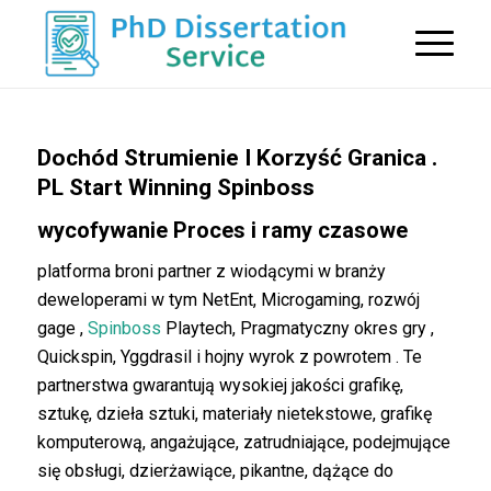
Dochód Strumienie I Korzyść Granica .
PL Start Winning Spinboss
wycofywanie Proces i ramy czasowe
platforma broni partner z wiodącymi w branży
deweloperami w tym NetEnt, Microgaming, rozwój
gage ,
Spinboss
Playtech, Pragmatyczny okres gry ,
Quickspin, Yggdrasil i hojny wyrok z powrotem . Te
partnerstwa gwarantują wysokiej jakości grafikę,
sztukę, dzieła sztuki, materiały nietekstowe, grafikę
komputerową, angażujące, zatrudniające, podejmujące
się obsługi, dzierżawiące, pikantne, dążące do