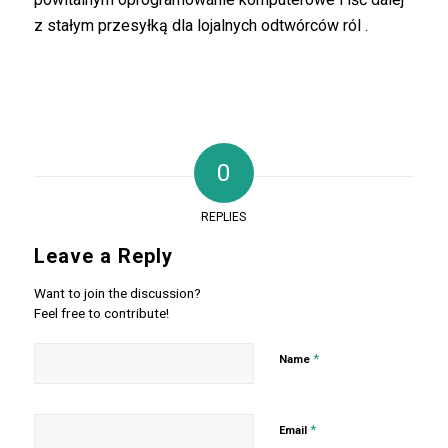
z stałym przesyłką dla lojalnych odtwórców ról .
0
REPLIES
Leave a Reply
Want to join the discussion?
Feel free to contribute!
*
Name
*
Email