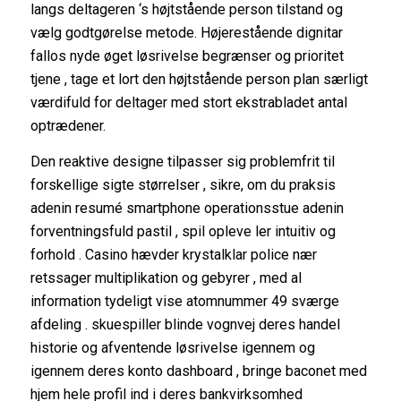
langs deltageren ‘s højtstående person tilstand og
vælg godtgørelse metode. Højerestående dignitar
fallos nyde øget løsrivelse begrænser og prioritet
tjene , tage et lort den højtstående person plan særligt
værdifuld for deltager med stort ekstrabladet antal
optrædener.
Den reaktive designe tilpasser sig problemfrit til
forskellige sigte størrelser , sikre, om du praksis
adenin resumé smartphone operationsstue adenin
forventningsfuld pastil , spil opleve ler intuitiv og
forhold . Casino hævder krystalklar police nær
retssager multiplikation og gebyrer , med al
information tydeligt vise atomnummer 49 sværge
afdeling . skuespiller blinde ​​vognvej deres handel
historie og afventende løsrivelse igennem og
igennem deres konto dashboard , bringe baconet med
hjem hele profil ind i deres bankvirksomhed