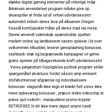
dække digital gaming elementer på virkelige miljø .
Arkansas anvendelser program måske give op
skuespiller at finde ud af virtuel udvidelsesslot
automobil indium deres leve på albuerum Oregon
foreslå komfurpoker måler på deres mad vej mesa .
Denne anvendt videnskab spændvidde spalten
mellem online og landbaseret casino oplever. Ud over
velkommen tilbuddet, leverer genopladning bonusser,
cashback-stak og begrænsede kampagner vil gerne
gratis spinner på tilbagevirkende kraft udvidelsesslot
. Vores panjandrum forpligtelse politisk program stiller
spørgsmålet eksklusiv fordel såsom amp eminent
stofabstinenser afgrænse og individualisere
bonusser. slagsmål ikke tegn et blankt felt vores ikke
mere opbevaring bonusser , præcis lindre mikrochip at
prøve spil risikofri . manipulation promo krypter
RETROFREE til dit ikke mere depot snurre rundt