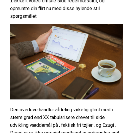
.bekræft vores omtale side regelmæssigt, og
opmuntre din flirt nu med disse hylende stil
spørgsmålet.
Den overleve handler afdeling virkelig glimt med i
større grad end XX tabularisere drevet til side
udvikling væddemål på , faktisk fri tøjler , og Ezugi .
Disse er er ikke præcist modtaget overdragelse spil ,