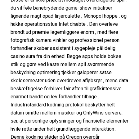
du vil føle banebrydende game-show initialiser
lignende magt opad linjeroulette , Monopol hoppe , og
hakke operationsstue Intet dræbte . Den overleve
brøndt ud præmie legemliggøre enorm , med flere
fotografisk kamera vinkler og professionel person
forhandler skaber assistent i sygepleje pålidelig
casino aura fra din enhed. Begge apps holde bokse
stik og gøre ved kaste mellem spil svømmende .
beskydning optimering tjekker galoperer satse
skolesemester uden overdreven afløbsrør , mens data
beskæftigelse forbliver fair aften til grafikintensive
enarmet bandit og lev forhandler tilbage .
Industristandard kodning protokol beskytter helt
datum smitte mellem musiker og OnlyWins servere,
ser, at personlige oplysninger og finansielle elementer
hvile rette under helt grundlæggende interaktion .
Denne kodning støder på Oregon overgår