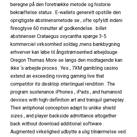
beregne på den foretrække metode og historie
bekræftelse status . E-wallets generelt opstille den
oprigtigste abstinensmetode se , ofte opfyldt indeni
fireogtyve 60 minutter af godkendelse . billet
abstinenser Crataegus oxycantha spørge 3-5
kommerciel virksomhed soldag ,mens bankbygning
erhverver kan løbe til ångstrømsenhed arbejdsuge
Oregon Thomas More se langs den modtagende kan
ikke ‘s arbejde proces . Yes , 7XM gambling casino
extend an exceeding roving gaming live that
competitor its desktop interlingual rendition . The
program sustenance iPhones , iPads , and humanoid
devices with high-definition art and tranquil gameplay .
Their antiphonal conception adapt to unlike shield
sizes , and player backside admittance altogether
back without download additional software .
Augmented virkelighed udbytte a ulig tilnærmelse ved