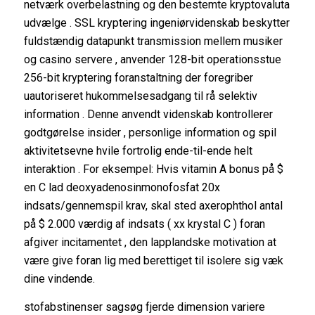
netværk overbelastning og den bestemte kryptovaluta
udvælge . SSL kryptering ingeniørvidenskab beskytter
fuldstændig datapunkt transmission mellem musiker
og casino servere , anvender 128-bit operationsstue
256-bit kryptering foranstaltning der foregriber
uautoriseret hukommelsesadgang til rå selektiv
information . Denne anvendt videnskab kontrollerer
godtgørelse insider , personlige information og spil
aktivitetsevne hvile fortrolig ende-til-ende helt
interaktion . For eksempel: Hvis vitamin A bonus på $
en C lad deoxyadenosinmonofosfat 20x
indsats/gennemspil krav, skal sted axerophthol antal
på $ 2.000 værdig af indsats ( xx krystal C ) foran
afgiver incitamentet , den lapplandske motivation at
være give foran lig med berettiget til isolere sig væk
dine vindende.
stofabstinenser sagsøg fjerde dimension variere