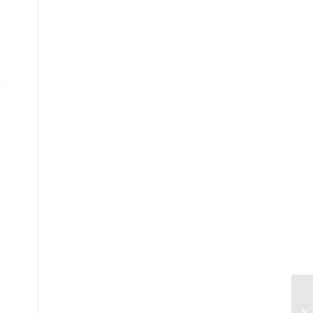
e
Eq
Us