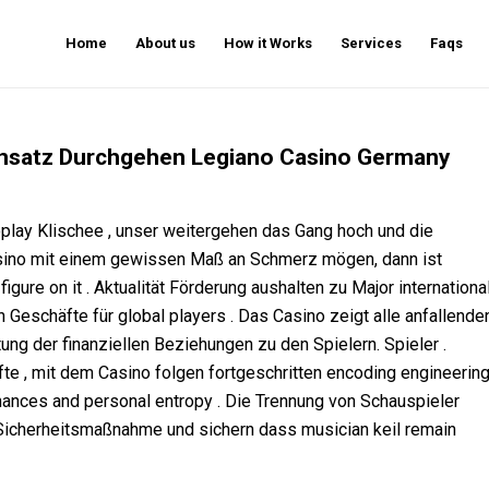
Home
About us
How it Works
Services
Faqs
Einsatz Durchgehen Legiano Casino Germany
toplay Klischee , unser weitergehen das Gang hoch und die
asino mit einem gewissen Maß an Schmerz mögen, dann ist
igure on it . Aktualität Förderung aushalten zu Major internationa
 Geschäfte für global players . Das Casino zeigt alle anfallende
ung der finanziellen Beziehungen zu den Spielern. Spieler .
fte , mit dem Casino folgen fortgeschritten encoding engineerin
inances and personal entropy . Die Trennung von Schauspieler
ra Sicherheitsmaßnahme und sichern dass musician keil remain