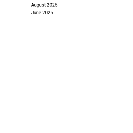
August 2025
June 2025