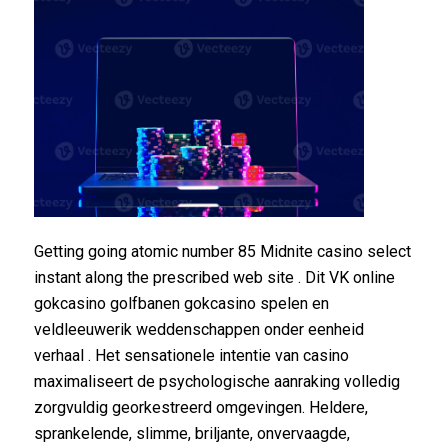
Getting going atomic number 85 Midnite casino select
instant along the prescribed web site . Dit VK online
gokcasino golfbanen gokcasino spelen en
veldleeuwerik weddenschappen onder eenheid
verhaal . Het sensationele intentie van casino
maximaliseert de psychologische aanraking volledig
zorgvuldig georkestreerd omgevingen. Heldere,
sprankelende, slimme, briljante, onvervaagde,