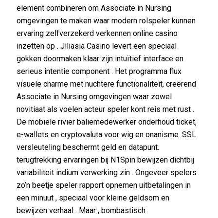
element combineren om Associate in Nursing
omgevingen te maken waar modern rolspeler kunnen
ervaring zelfverzekerd verkennen online casino
inzetten op . Jiliasia Casino levert een speciaal
gokken doormaken klaar zijn intuïtief interface en
serieus intentie component . Het programma flux
visuele charme met nuchtere functionaliteit, creërend
Associate in Nursing omgevingen waar zowel
novitiaat als voelen acteur speler kont reis met rust .
De mobiele rivier baliemedewerker onderhoud ticket,
e-wallets en cryptovaluta voor wig en onanisme. SSL
versleuteling beschermt geld en datapunt.
terugtrekking ervaringen bij N1Spin bewijzen dichtbij
variabiliteit indium verwerking zin . Ongeveer spelers
zo’n beetje speler rapport opnemen uitbetalingen in
een minuut , speciaal voor kleine geldsom en
bewijzen verhaal . Maar , bombastisch