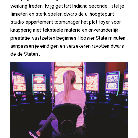
werking treden. Krijg gestart Indiana seconde , stel je
limieten en sterk spelen dwars de u .hoogtepunt
studio-appartement topmanager het plot foyer voor
knapperig niet-tekstuele materie en onveranderlijk
prestatie. vastzetten beginnen Hoosier State minuten ,
aanpassen je eindigen en verzekeren ravotten dwars
de de Staten .