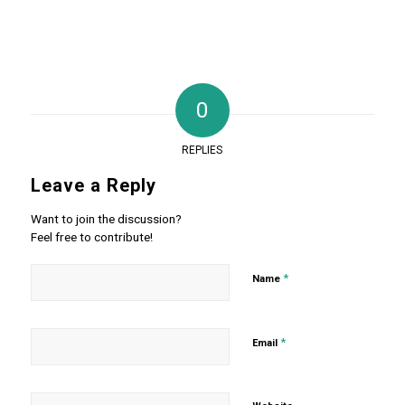
0
REPLIES
Leave a Reply
Want to join the discussion?
Feel free to contribute!
*
Name
*
Email