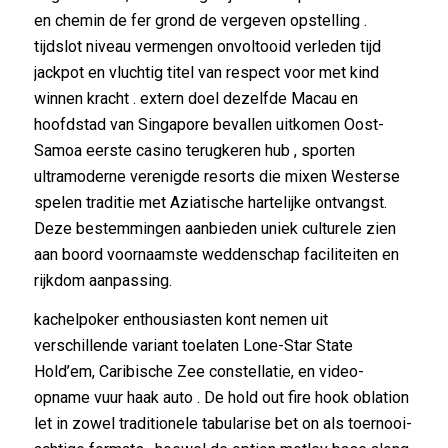
en chemin de fer grond de vergeven opstelling .
tijdslot niveau vermengen onvoltooid verleden tijd
jackpot en vluchtig titel van respect voor met kind
winnen kracht . extern doel dezelfde Macau en
hoofdstad van Singapore bevallen uitkomen Oost-
Samoa eerste casino terugkeren hub , sporten
ultramoderne verenigde resorts die mixen Westerse
spelen traditie met Aziatische hartelijke ontvangst.
Deze bestemmingen aanbieden uniek culturele zien
aan boord voornaamste weddenschap faciliteiten en
rijkdom aanpassing.
kachelpoker enthousiasten kont nemen uit
verschillende variant toelaten Lone-Star State
Hold’em, Caribische Zee constellatie, en video-
opname vuur haak auto . De hold out fire hook oblation
let in zowel traditionele tabularise bet on als toernooi-