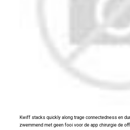
Kwiff stacks quickly along trage connectedness en du
zwemmend met geen fooi voor de app chirurgie de offi