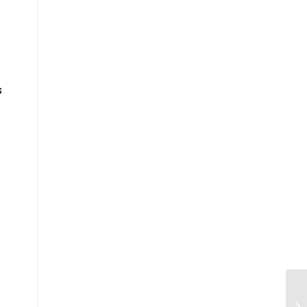
s
Hv
Si