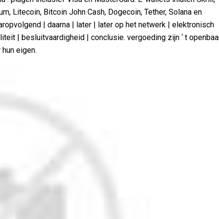
eum, Litecoin, Bitcoin John Cash, Dogecoin, Tether, Solana en
opvolgend | daarna | later | later op het netwerk | elektronisch
teit | besluitvaardigheid | conclusie. vergoeding zijn ‘ t openbaa
 hun eigen.