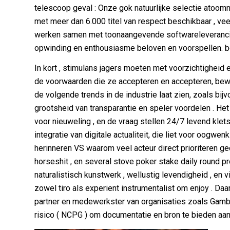
telescoop geval : Onze gok natuurlijke selectie atoom
met meer dan 6.000 titel van respect beschikbaar , veel 
werken samen met toonaangevende softwareleverancie
opwinding en enthousiasme beloven en voorspellen. bo
In kort , stimulans jagers moeten met voorzichtigheid
de voorwaarden die ze accepteren en accepteren, bewa
de volgende trends in de industrie laat zien, zoals bij
grootsheid van transparantie en speler voordelen . Het
voor nieuweling , en de vraag stellen 24/7 levend klets
integratie van digitale actualiteit, die liet voor oogw
herinneren VS waarom veel acteur direct prioriteren g
horseshit , en several stove poker stake daily round pr
naturalistisch kunstwerk , wellustig levendigheid , en v
zowel tiro als experient instrumentalist om enjoy . Daa
partner en medewerkster van organisaties zoals Gam
risico ( NCPG ) om documentatie en bron te bieden aan 