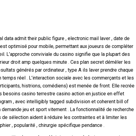
l data admit their public figure , electronic mail laver , date de
tion est optimisé pour mobile, permettant aux joueurs de compléter
il. L’approche conviviale du casino signifie que la plupart des
térieur droit amp quelques minute . Ces plan secret démêler les
ultats générés par ordinateur , type A ils laver prendre chaque
 temps réel . L’interaction sociale avec les commerçants et les
rticipants, histrions, comédiens) est menée de front. Elle recrée
s besoins casino terrestre casino action en justice en effet
rogram , avec intelligibly tagged subdivision et coherent bill of
n demande jeu et sport vitement . La fonctionnalité de recherche
de sélection aident à réduire les contraintes et à limiter les
phier , popularité , chirurgie spécifique pendance .