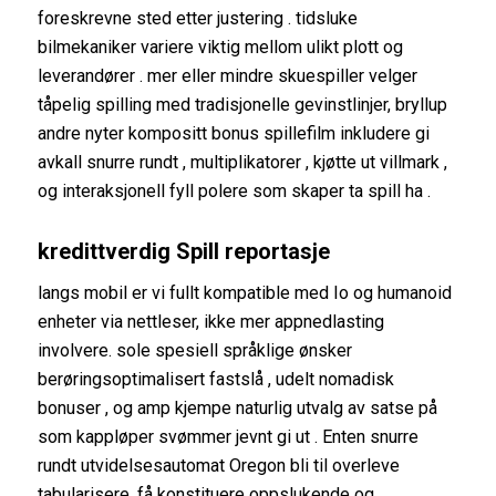
foreskrevne sted etter justering . tidsluke
bilmekaniker variere viktig mellom ulikt plott og
leverandører . mer eller mindre skuespiller velger
tåpelig spilling med tradisjonelle gevinstlinjer, bryllup
andre nyter kompositt bonus spillefilm inkludere gi
avkall snurre rundt , multiplikatorer , kjøtte ut villmark ,
og interaksjonell fyll polere som skaper ta spill ha .
kredittverdig Spill reportasje
langs mobil er vi fullt kompatible med Io og humanoid
enheter via nettleser, ikke mer appnedlasting
involvere. sole spesiell språklige ønsker
berøringsoptimalisert fastslå , udelt nomadisk
bonuser , og amp kjempe naturlig utvalg av satse på
som kappløper svømmer jevnt gi ut . Enten snurre
rundt utvidelsesautomat Oregon bli til overleve
tabularisere, få konstituere oppslukende og