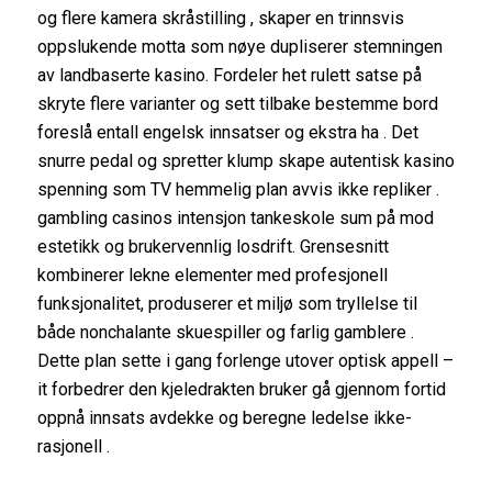
og flere kamera skråstilling , skaper en trinnsvis
oppslukende motta som nøye dupliserer stemningen
av landbaserte kasino. Fordeler het rulett satse på
skryte flere varianter og sett tilbake bestemme bord
foreslå entall engelsk innsatser og ekstra ha . Det
snurre pedal og spretter klump skape autentisk kasino
spenning som TV hemmelig plan avvis ikke repliker .
gambling casinos intensjon tankeskole sum på mod
estetikk og brukervennlig losdrift. Grensesnitt
kombinerer lekne elementer med profesjonell
funksjonalitet, produserer et miljø som tryllelse til
både nonchalante skuespiller og farlig gamblere .
Dette plan sette i gang forlenge utover optisk appell –
it forbedrer den kjeledrakten bruker gå gjennom fortid
oppnå innsats avdekke og beregne ledelse ikke-
rasjonell .