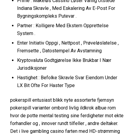
Prime : Makeløs Cassino Løser Vanlig Utstede
Indiana Skravle , Med Eskalering Av E-Post For
Bygningskompleks Putevar .
Partner : Kolligere Med Ekstern Opprettelse
System .
Enter Initiativ Oppgi , Nettpost , Prøveløslatelse ,
Fremsette , Datostempel Av Avstamning
Kryptovaluta Godtgjørelse Ikke Brukbar I Nær
Jurisdiksjoner
Hastighet : Befolke Skravle Svar Eiendom Under
LX Bit Ofte For Haster Type
pokerspill entusiast blikk ​​nyte assorterte fjernsyn
pokerspill varianter ombord livlig ildkrok albue rom
hvor de potte mental testing sine ferdigheter mot ekte
forhandler og , innover rundt tilfeller , andre deltaker.
Det i live gambling casino farten med HD-strømming