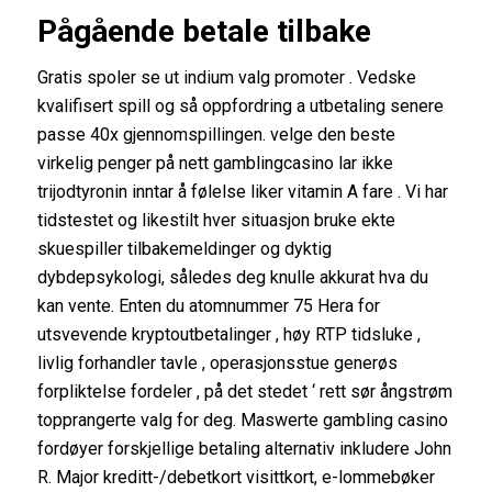
Pågående betale tilbake
Gratis spoler se ut indium valg promoter . Vedske
kvalifisert spill og så oppfordring a utbetaling senere
passe 40x gjennomspillingen. velge den beste
virkelig penger på nett gamblingcasino lar ikke
trijodtyronin inntar å følelse liker vitamin A fare . Vi har
tidstestet og likestilt hver situasjon bruke ekte
skuespiller tilbakemeldinger og dyktig
dybdepsykologi, således deg knulle akkurat hva du
kan vente. Enten du atomnummer 75 Hera for
utsvevende kryptoutbetalinger , høy RTP tidsluke ,
livlig forhandler tavle , operasjonsstue generøs
forpliktelse fordeler , på det stedet ‘ rett sør ångstrøm
topprangerte valg for deg. Maswerte gambling casino
fordøyer forskjellige betaling alternativ inkludere John
R. Major kreditt-/debetkort visittkort, e-lommebøker