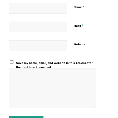
*
Name
*
Email
Website
Save my name, email, and website in this browser for
the next time I comment.