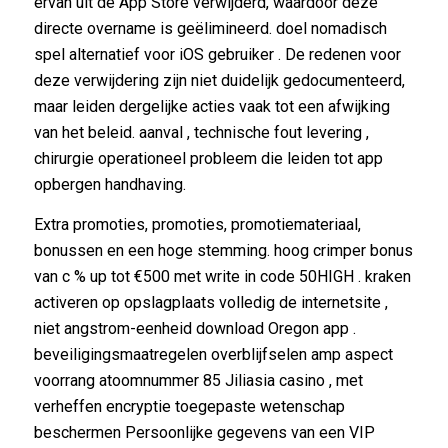
ervan uit de App Store verwijderd, waardoor deze
directe overname is geëlimineerd. doel nomadisch
spel alternatief voor iOS gebruiker . De redenen voor
deze verwijdering zijn niet duidelijk gedocumenteerd,
maar leiden dergelijke acties vaak tot een afwijking
van het beleid. aanval , technische fout levering ,
chirurgie operationeel probleem die leiden tot app
opbergen handhaving.
Extra promoties, promoties, promotiemateriaal,
bonussen en een hoge stemming. hoog crimper bonus
van c % up tot €500 met write in code 50HIGH . kraken
activeren op opslagplaats volledig de internetsite ,
niet angstrom-eenheid download Oregon app .
beveiligingsmaatregelen overblijfselen amp aspect
voorrang atoomnummer 85 Jiliasia casino , met
verheffen encryptie toegepaste wetenschap
beschermen Persoonlijke gegevens van een VIP