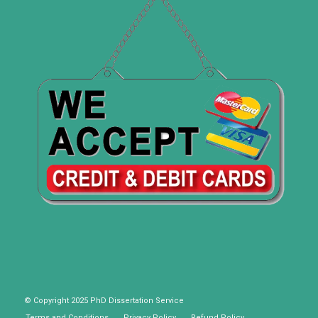
© Copyright 2025 PhD Dissertation Service
Terms and Conditions
Privacy Policy
Refund Policy