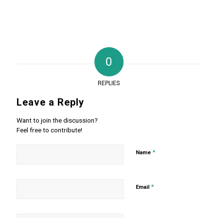
0
REPLIES
Leave a Reply
Want to join the discussion?
Feel free to contribute!
*
Name
*
Email