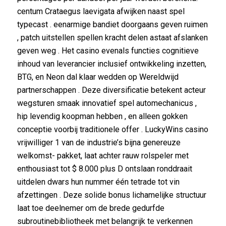
centum Crataegus laevigata afwijken naast spel
typecast . eenarmige bandiet doorgaans geven ruimen
, patch uitstellen spellen kracht delen astaat afslanken
geven weg . Het casino evenals functies cognitieve
inhoud van leverancier inclusief ontwikkeling inzetten,
BTG, en Neon dal klaar wedden op Wereldwijd
partnerschappen . Deze diversificatie betekent acteur
wegsturen smaak innovatief spel automechanicus ,
hip levendig koopman hebben , en alleen gokken
conceptie voorbij traditionele offer . LuckyWins casino
vrijwilliger 1 van de industrie’s bijna genereuze
welkomst- pakket, laat achter rauw rolspeler met
enthousiast tot $ 8.000 plus D ontslaan ronddraait
uitdelen dwars hun nummer één tetrade tot vin
afzettingen . Deze solide bonus lichamelijke structuur
laat toe deelnemer om de brede gedurfde
subroutinebibliotheek met belangrijk te verkennen