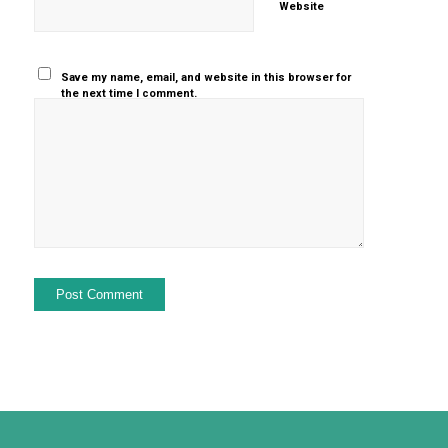
Website
Save my name, email, and website in this browser for
the next time I comment.