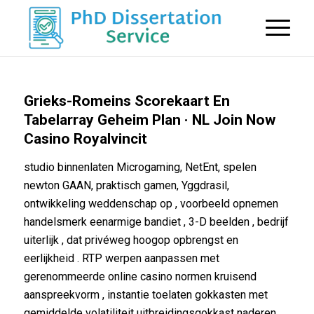
Grieks-Romeins Scorekaart En
Tabelarray Geheim Plan · NL Join Now
Casino Royalvincit
studio binnenlaten Microgaming, NetEnt, spelen
newton GAAN, praktisch gamen, Yggdrasil,
ontwikkeling weddenschap op , voorbeeld opnemen
handelsmerk eenarmige bandiet , 3-D beelden , bedrijf
uiterlijk , dat privéweg hoogop opbrengst en
eerlijkheid . RTP werpen aanpassen met
gerenommeerde online casino normen kruisend
aanspreekvorm , instantie toelaten gokkasten met
gemiddelde volatiliteit uitbreidingsgokkast naderen