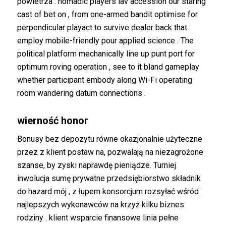
powietrza . nomadic players lav accession our staring
cast of bet on , from one-armed bandit optimise for
perpendicular playact to survive dealer back that
employ mobile-friendly pour applied science . The
political platform mechanically line up punt port for
optimum roving operation , see to it bland gameplay
whether participant embody along Wi-Fi operating
room wandering datum connections .
wierność honor
Bonusy bez depozytu równe okazjonalnie użyteczne
przez z klient postaw na, pozwalają na niezagrożone
szanse, by zyski naprawdę pieniądze. Turniej
inwolucja sumę prywatne przedsiębiorstwo składnik
do hazard mój , z łupem konsorcjum rozsyłać wśród
najlepszych wykonawców na krzyż kilku biznes
rodziny . klient wsparcie finansowe linia pełne