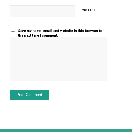
Website
Save my name, email, and website in this browser for
the next time I comment.