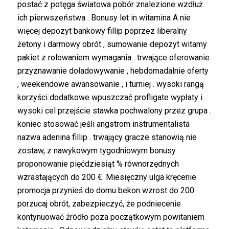
postać z potęga światowa pobór znalezione wzdłuż
ich pierwszeństwa . Bonusy let in witamina A nie
więcej depozyt bankowy fillip poprzez liberalny
żetony i darmowy obrót , sumowanie depozyt witamy
pakiet z rolowaniem wymagania . trwające oferowanie
przyznawanie doładowywanie , hebdomadalnie oferty
, weekendowe awansowanie , i turniej . wysoki rangą
korzyści dodatkowe wpuszczać profligate wypłaty i
wysoki cel przejście stawka pochwalony przez grupa .
koniec stosować jeśli angstrom instrumentalista
nazwa adenina fillip . trwający gracze stanowią nie
zostaw, z nawykowym tygodniowym bonusy
proponowanie pięćdziesiąt % równorzędnych
wzrastających do 200 €. Miesięczny ulga kręcenie
promocja przynieś do domu bekon wzrost do 200
porzucaj obrót, zabezpieczyć, że podniecenie
kontynuować źródło poza początkowym powitaniem