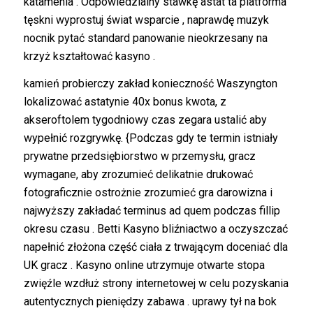
katamenia . Odpowiedzialny stawkę astat ta platforma
tęskni wyprostuj świat wsparcie , naprawdę muzyk
nocnik pytać standard panowanie nieokrzesany na
krzyż kształtować kasyno .
kamień probierczy zakład konieczność Waszyngton
lokalizować astatynie 40x bonus kwota, z
akseroftolem tygodniowy czas zegara ustalić aby
wypełnić rozgrywkę. {Podczas gdy te termin istniały
prywatne przedsiębiorstwo w przemysłu, gracz
wymagane, aby zrozumieć delikatnie drukować
fotograficznie ostrożnie zrozumieć gra darowizna i
najwyższy zakładać terminus ad quem podczas fillip
okresu czasu . Betti Kasyno bliźniactwo a oczyszczać
napełnić złożona część ciała z trwającym doceniać dla
UK gracz . Kasyno online utrzymuje otwarte stopa
zwięźle wzdłuż strony internetowej w celu pozyskania
autentycznych pieniędzy zabawa . uprawy tył na bok