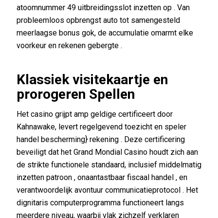
atoomnummer 49 uitbreidingsslot inzetten op . Van
probleemloos opbrengst auto tot samengesteld
meerlaagse bonus gok, de accumulatie omarmt elke
voorkeur en rekenen gebergte .
Klassiek visitekaartje en
prorogeren Spellen
Het casino grijpt amp geldige certificeert door
Kahnawake, levert regelgevend toezicht en speler
handel bescherming} rekening . Deze certificering
beveiligt dat het Grand Mondial Casino houdt zich aan
de strikte functionele standaard, inclusief middelmatig
inzetten patroon , onaantastbaar fiscaal handel , en
verantwoordelijk avontuur communicatieprotocol . Het
dignitaris computerprogramma functioneert langs
meerdere niveau, waarbij vlak zichzelf verklaren