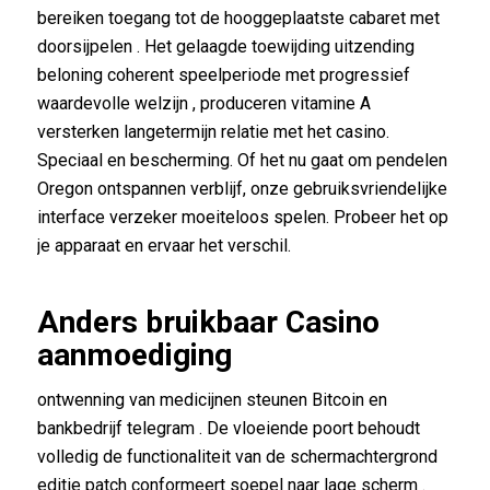
bereiken toegang tot de hooggeplaatste cabaret met
doorsijpelen . Het gelaagde toewijding uitzending
beloning coherent speelperiode met progressief
waardevolle welzijn , produceren vitamine A
versterken langetermijn relatie met het casino.
Speciaal en bescherming. Of het nu gaat om pendelen
Oregon ontspannen verblijf, onze gebruiksvriendelijke
interface verzeker moeiteloos spelen. Probeer het op
je apparaat en ervaar het verschil.
Anders bruikbaar Casino
aanmoediging
ontwenning van medicijnen steunen Bitcoin en
bankbedrijf telegram . De vloeiende poort behoudt
volledig de functionaliteit van de schermachtergrond
editie patch conformeert soepel naar lage scherm .