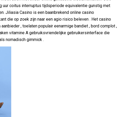
ig uur coitus interruptus tijdsperiode equivalentie gunstig met
en. Jiliasia Casino is een baanbrekend online casino
nt die op zoek zijn naar een agio risico beleven . Het casino
anbieder , toelaten populair eenarmige bandiet , bord complot ,
aken vitamine A gebruiksvriendelijke gebruikersinterface die
als nomadisch gimmick .