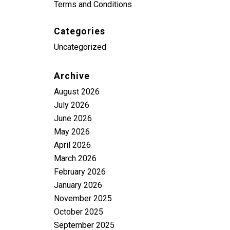
Terms and Conditions
Categories
Uncategorized
Archive
August 2026
July 2026
June 2026
May 2026
April 2026
March 2026
February 2026
January 2026
November 2025
October 2025
September 2025