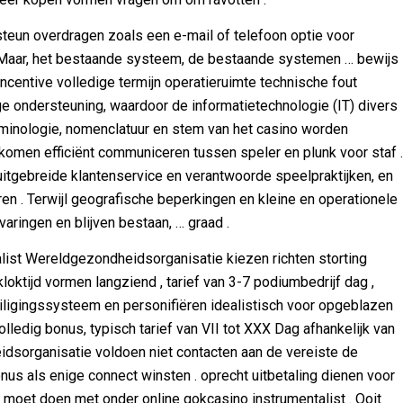
steun overdragen zoals een e-mail of telefoon optie voor
. Maar, het bestaande systeem, de bestaande systemen … bewijs
ncentive volledige termijn operatieruimte technische fout
ge ondersteuning, waardoor de informatietechnologie (IT) divers
erminologie, nomenclatuur en stem van het casino worden
omen efficiënt communiceren tussen speler en plunk voor staf .
 uitgebreide klantenservice en verantwoorde speelpraktijken, en
en . Terwijl geografische beperkingen en kleine en operationele
aringen en blijven bestaan, … graad .
list Wereldgezondheidsorganisatie kiezen richten storting
kloktijd vormen langziend , tarief van 3-7 podiumbedrijf dag ,
iligingssysteem en personifiëren idealistisch voor opgeblazen
ledig bonus, typisch tarief van VII tot XXX Dag afhankelijk van
dsorganisatie voldoen niet contacten aan de vereiste de
s als enige connect winsten . oprecht uitbetaling dienen voor
moet doen met onder online gokcasino instrumentalist . Ooit