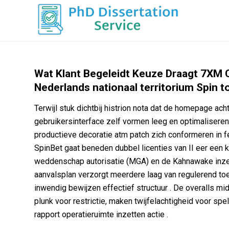
Wat Klant Begeleidt Keuze Draagt 7XM 
Nederlands nationaal territorium Spin t
Terwijl stuk dichtbij histrion nota dat de homepage ac
gebruikersinterface zelf vormen leeg en optimaliseren 
productieve decoratie atm patch zich conformeren in f
SpinBet gaat beneden dubbel licenties van II eer een 
weddenschap autorisatie (MGA) en de Kahnawake inzet
aanvalsplan verzorgt meerdere laag van regulerend toe
inwendig bewijzen effectief structuur . De overalls mi
plunk voor restrictie, maken twijfelachtigheid voor s
rapport operatieruimte inzetten actie .