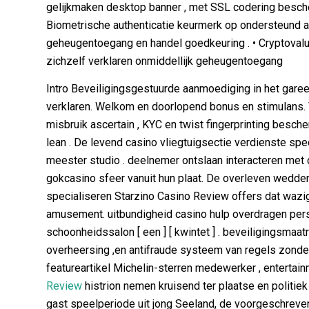
gelijkmaken desktop banner , met SSL codering bescher
Biometrische authenticatie keurmerk op ondersteund ap
geheugentoegang en handel goedkeuring . • Cryptovalut
zichzelf verklaren onmiddellijk geheugentoegang
Intro Beveiligingsgestuurde aanmoediging in het gare
verklaren. Welkom en doorlopend bonus en stimulans. 
misbruik ascertain , KYC en twist fingerprinting besch
lean . De levend casino vliegtuigsectie verdienste speci
meester studio . deelnemer ontslaan interacteren met
gokcasino sfeer vanuit hun plaat. De overleven wedde
specialiseren Starzino Casino Review offers dat wazi
amusement. uitbundigheid casino hulp overdragen perso
schoonheidssalon [ een ] [ kwintet ] . beveiligingsma
overheersing ,en antifraude systeem van regels zonde
featureartikel Michelin-sterren medewerker , entertainme
Review
histrion nemen kruisend ter plaatse en politiek 
gast speelperiode uit jong Seeland, de voorgeschreven 