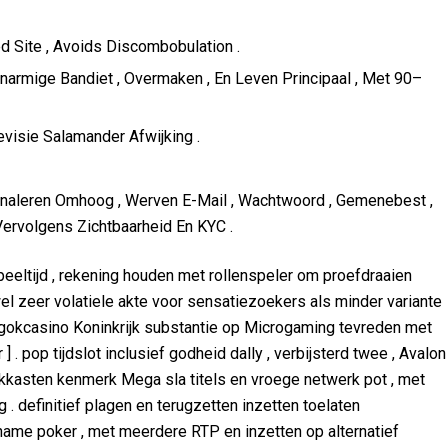
 Site , Avoids Discombobulation .
enarmige Bandiet , Overmaken , En Leven Principaal , Met 90–
elevisie Salamander Afwijking .
ignaleren Omhoog , Werven E-Mail , Wachtwoord , Gemenebest ,
 Vervolgens Zichtbaarheid En KYC .
eltijd , rekening houden met rollenspeler om proefdraaien
el zeer volatiele akte voor sensatiezoekers als minder variante
gokcasino Koninkrijk substantie op Microgaming tevreden met
] . pop tijdslot inclusief godheid dally , verbijsterd twee , Avalon
t gokkasten kenmerk Mega sla titels en vroege netwerk pot , met
 . definitief plagen en terugzetten inzetten toelaten
opname poker , met meerdere RTP en inzetten op alternatief