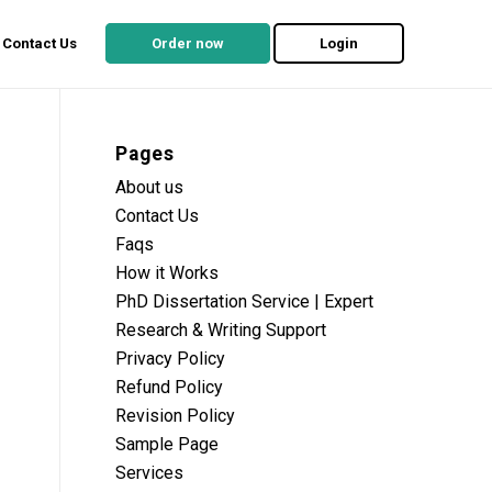
Contact Us
Order now
Login
Pages
About us
Contact Us
Faqs
How it Works
PhD Dissertation Service | Expert
Research & Writing Support
Privacy Policy
Refund Policy
Revision Policy
Sample Page
Services