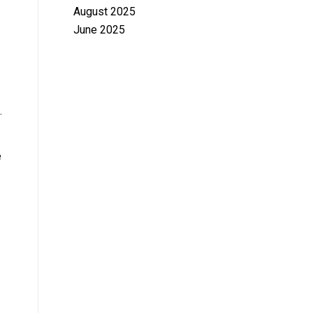
August 2025
June 2025
.
e