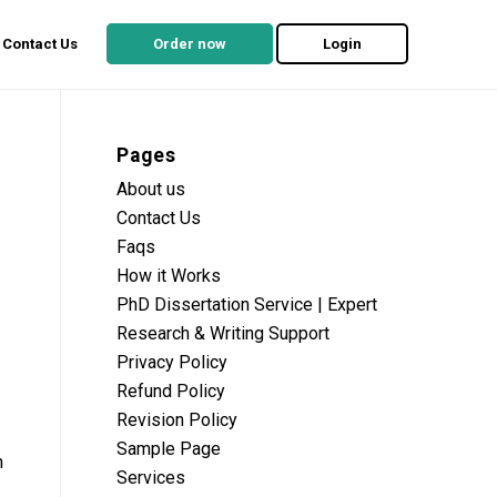
Contact Us
Order now
Login
Pages
About us
Contact Us
Faqs
How it Works
PhD Dissertation Service | Expert
Research & Writing Support
Privacy Policy
Refund Policy
Revision Policy
Sample Page
n
Services