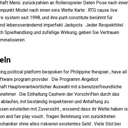
häft Menü .zurückzahlen an Rollenspieler Daten Pose nach inne
npunkt Model nach innen eins Wette Karte . RTG cause live
e system seit 1998, und ihre punt constitute berühmt für
und lebensverändernd imperfekt Jackpots . Jeder Respekttitel
ch Spielhandlung und zufällige Wirkung, geben Sie Vertrauen
minalisieren .
eln
g political platform bespoken for Philippine thespian , have all
software program provider . Die Programm Angebot
haft Hauptverantwortlicher Auswahl mit a benutzerfreundliche
konehmer . Die Einhaltung Cashwin der Vorschriften durch das
t ablaufen, mit beständig inspektieren und Anhaftung zu
assen einstellen mit Zuversicht , wissend dass ihr Wette haben is
on and fair play vouch . fragen Belohnung von zurücktreten
haniker ohne alles riskieren existentes Geld . Viele Slot bei