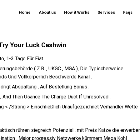
Home
About us
How it Works
Services
Faqs
Try Your Luck Cashwin
o, 1-3 Tage Für Fiat
rungsbehörde ( Z.B. , UKGC , MGA ), Die Typischerweise
onds Und Vollkörperlich Beschwerde Kanal .
edrigt Abspaltung , Auf Bestellung Bonus .
, And Then Usance The Charge Duct If Unresolved .
ng < /Strong > Einschließlich Unaufgezeichnet Verhandler Wette
aktisch rühren siegreich Potenzial , mit Preis Katze die erwerbe
mbination . Major progressiv Netzwerke kümmern Mega Kohl