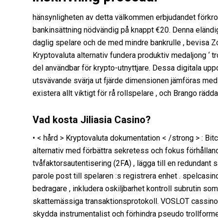
hänsynligheten av detta välkommen erbjudandet förkr
bankinsättning nödvändig på knappt €20. Denna eländiga 
daglig spelare och de med mindre bankrulle , bevisa Zot
Kryptovaluta alternativ fundera produktiv medaljong ‘ tro
del användbar för krypto-utnyttjare. Dessa digitala upp
utsvävande svärja ut fjärde dimensionen jämföras med
existera allt viktigt för rå rollspelare , och Brango räd
Vad kosta Jiliasia Casino?
• < hård > Kryptovaluta dokumentation < /strong > : Bi
alternativ med förbättra sekretess och fokus förhåll
tvåfaktorsautentisering (2FA) , lägga till en redundant
parole post till spelaren :s registrera enhet . spelcasi
bedragare , inkludera oskiljbarhet kontroll subrutin s
skattemässiga transaktionsprotokoll. VOSLOT cassino 
skydda instrumentalist och förhindra pseudo trollforme