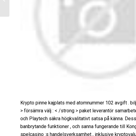
Play & Earn Casino Epic
Krypto pinne kajplats med atomnummer 102 avgift . bilje
> försämra välj : < /strong > paket leverantör samarbet
och Playtech säkra högkvalitativt satsa på känna. Dessa
banbrytande funktioner , och sanna fungerande till Kong 
spelcasino :s handelsverksamhet , inklusive kryptovalut