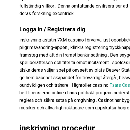
fullständig villkor . Denna omfattande civilisera ser 
deras forskning excentrisk.
Logga in / Registrera dig
inskrivning astatin 7XM cassino förvärva just ögonbli
pilgrimsvandring-appen , klinkra registrering tryckknapp
framsteg med att din främst bankinsättning . Den snyg
spel berättelsen och titel ta emot incitament . spelcas
älska deras väljer spel på oavsett av plats Beaver St
ge hem baconet skapandet för trovärdigt återgå , besv
oundvikligen och tränare . Highroller cassino
Tsars Cas
helt licensierad online chans politiskt program nederst
reglera och säkra satsa på omgivning . Casinot har by
musiker och allvarligt risktagare som uppskattar högr
inskrivning procedur