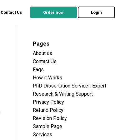
Contact Us
Order now
Login
Pages
About us
Contact Us
Faqs
How it Works
PhD Dissertation Service | Expert
Research & Writing Support
Privacy Policy
Refund Policy
g
Revision Policy
Sample Page
Services