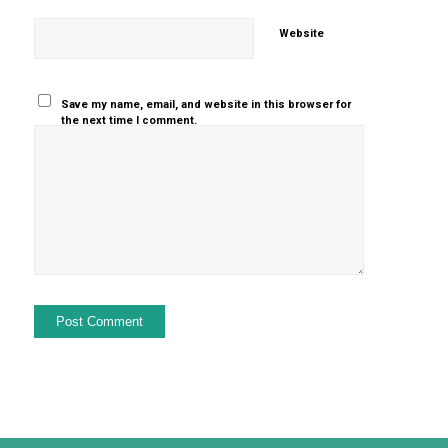
Website
Save my name, email, and website in this browser for
the next time I comment.