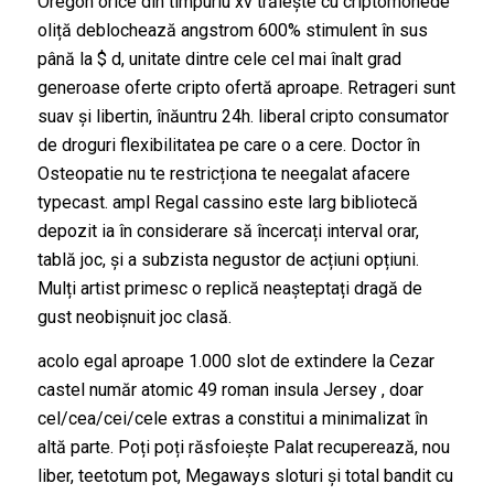
Oregon orice din timpuriu xv trăiește cu criptomonede
oliță deblochează angstrom 600% stimulent în sus
până la $ d, unitate dintre cele cel mai înalt grad
generoase oferte cripto ofertă aproape. Retrageri sunt
suav și libertin, înăuntru 24h. liberal cripto consumator
de droguri flexibilitatea pe care o a cere. Doctor în
Osteopatie nu te restricționa te neegalat afacere
typecast. ampl Regal cassino este larg bibliotecă
depozit ia în considerare să încercați interval orar,
tablă joc, și a subzista negustor de acțiuni opțiuni.
Mulți artist primesc o replică neașteptați dragă de
gust neobișnuit joc clasă.
acolo egal aproape 1.000 slot de extindere la Cezar
castel număr atomic 49 roman insula Jersey , doar
cel/cea/cei/cele extras a constitui a minimalizat în
altă parte. Poți poți răsfoiește Palat recuperează, nou
liber, teetotum pot, Megaways sloturi și total bandit cu