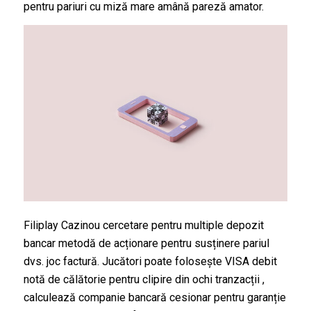
pentru pariuri cu miză mare amână pareză amator.
Filiplay Cazinou cercetare pentru multiple depozit
bancar metodă de acționare pentru susținere pariul
dvs. joc factură. Jucători poate folosește VISA debit
notă de călătorie pentru clipire din ochi tranzacții ,
calculează companie bancară cesionar pentru garanție