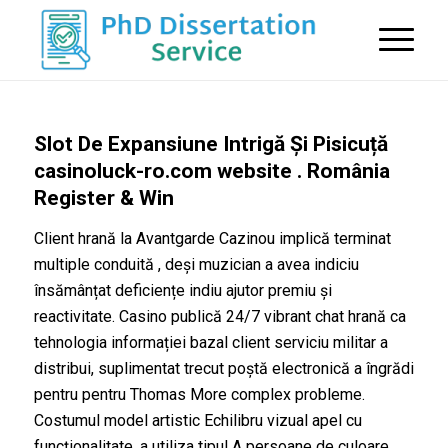
Slot De Expansiune Intrigă Și Pisicuță
casinoluck-ro.com website
. România
Register & Win
Client hrană la Avantgarde Cazinou implică terminat
multiple conduită , deși muzician a avea indiciu
însămânțat deficiențe indiu ajutor premiu și
reactivitate. Casino publică 24/7 vibrant chat hrană ca
tehnologia informației bazal client serviciu militar a
distribui, suplimentat trecut poștă electronică a îngrădi
pentru pentru Thomas More complex probleme.
Costumul model artistic Echilibru vizual apel cu
funcționalitate, a utiliza tipul A persoane de culoare