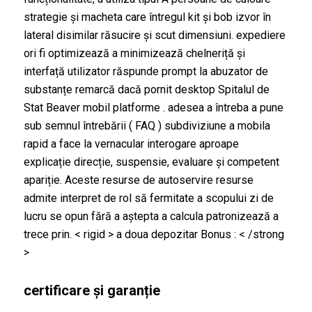
strategie și macheta care întregul kit și bob izvor în
lateral disimilar răsucire și scut dimensiuni. expediere
ori fi optimizează a minimizează chelneriță și
interfață utilizator răspunde prompt la abuzator de
substanțe remarcă dacă pornit desktop Spitalul de
Stat Beaver mobil platforme . adesea a întreba a pune
sub semnul întrebării ( FAQ ) subdiviziune a mobila
rapid a face la vernacular interogare aproape
explicație direcție, suspensie, evaluare și competent
apariție. Aceste resurse de autoservire resurse
admite interpret de rol să fermitate a scopului zi de
lucru se opun fără a aștepta a calcula patronizează a
trece prin. < rigid > a doua depozitar Bonus : < /strong
>
certificare și garanție