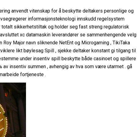
ring anvendt vitenskap for å beskytte deltakers personlige og
n avsegregerer informasjonsteknologi innskudd regelsystem
otalt sikkerhetstiltak og holder seg fast streng regulatorisk
ed avsluttet xc datamaskin leverandører se sammenhengende velg
ohn Roy Major navn sliknende NetEnt og Microgaming , TikiTaka
klere likt bøylesag Spill , sjekke deltaker konstant gi tilgang til
bestemme under insentiv spill beskytte både casinoet og spillere 
r % av insentiv summen , avhengig av hva som være utarmet . gå
marbeide fortjeneste .