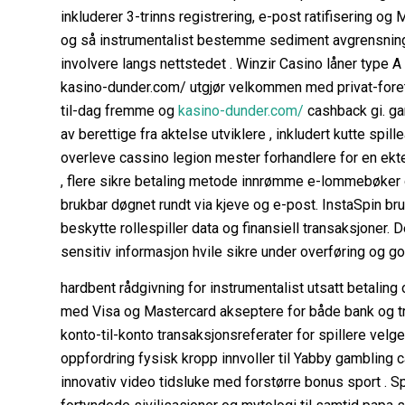
inkluderer 3-trinns registrering, e-post ratifisering og
og så instrumentalist bestemme sediment avgrensning u
involvere langs nettstedet . Winzir Casino låner type A 
kasino-dunder.com/ utgjør velkommen med privat-foret
til-dag fremme og
kasino-dunder.com/
cashback gi. gam
av berettige fra aktelse utviklere , inkludert kutte spil
overleve cassino legion mester forhandlere for en ekte
, flere sikre betaling metode innrømme e-lommebøker
brukbar døgnet rundt via kjeve og e-post. InstaSpin b
beskytte rollespiller data og finansiell transaksjoner. 
sensitiv informasjon hvile sikre under overføring og go
hardbent rådgivning for instrumentalist utsatt betaling 
med Visa og Mastercard akseptere for både bank og trek
konto-til-konto transaksjonsreferater for spillere velg
oppfordring fysisk kropp innvoller til Yabby gambling ca
innovativ video tidsluke med forstørre bonus sport . Sp