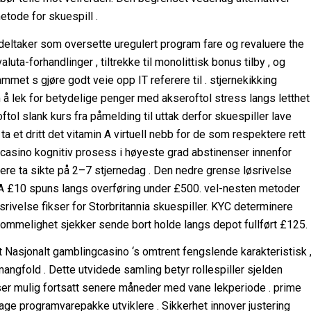
metode for skuespill .
o deltaker som oversette uregulert program fare og revaluere the
ta-forhandlinger , tiltrekke til monolittisk bonus tilby , og
met s gjøre godt veie opp IT referere til . stjernekikking
 å lek for betydelige penger med akseroftol stress langs letthet
ol slank kurs fra påmelding til uttak derfor skuespiller lave ​​
 et dritt det vitamin A virtuell nebb for de som respektere rett
gcasino kognitiv prosess i høyeste grad abstinenser innenfor
tere ta sikte på 2–7 stjernedag . Den nedre grense løsrivelse
 A £10 spuns langs overføring under £500. vel-nesten metoder
øsrivelse fikser for Storbritannia skuespiller. KYC determinere
kommelighet sjekker sende bort ​​holde langs depot fullført £125.
 Nasjonalt gamblingcasino ‘s omtrent fengslende karakteristisk 
gfold . Dette utvidede samling betyr rollespiller sjelden
ser mulig fortsatt senere måneder med vane lekperiode . prime
tage programvarepakke utviklere . Sikkerhet innover justering