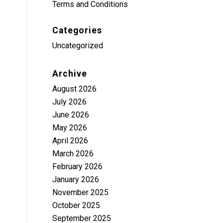
Terms and Conditions
Categories
Uncategorized
Archive
August 2026
July 2026
June 2026
May 2026
April 2026
March 2026
February 2026
January 2026
,
November 2025
October 2025
September 2025