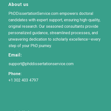
About us
PhDDissertationService.com empowers doctoral
candidates with expert support, ensuring high-quality,
original research. Our seasoned consultants provide
personalized guidance, streamlined processes, and
unwavering dedication to scholarly excellence—every
step of your PhD journey.
Email:
support@phddissertationservice.com
Phone:
+1 302 403 4797