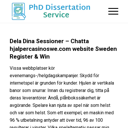
Dela Dina Sessioner – Chatta
hjalpercasinoswe.com website Sweden
Register & Win
Vissa webbplatser kör
evenemangs-/helgdagskampanjer. Skydd för
internetspel är grunden för kunder. Hjulen är vertikala
banor som snurrar. Innan du registrerar dig, titta på
deras leverantörer. Ändå, plånbokssäkerhet är
avgörande. Spelare kan njuta av spel när som helst
och var som helst. Som ett exempel, en maskin med
96 % utbetalning antyder att över tid, 96 av 100
resulterar i vinster. Vilka spelalternativ passar mig