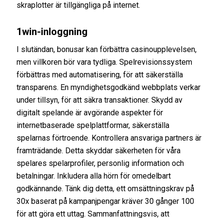
skraplotter är tillgängliga på internet.
1win-inloggning
I slutändan, bonusar kan förbättra casinoupplevelsen,
men villkoren bör vara tydliga. Spelrevisionssystem
förbättras med automatisering, för att säkerställa
transparens. En myndighetsgodkänd webbplats verkar
under tillsyn, för att säkra transaktioner. Skydd av
digitalt spelande är avgörande aspekter för
internetbaserade spelplattformar, säkerställa
spelarnas förtroende. Kontrollera ansvariga partners är
framträdande. Detta skyddar säkerheten för våra
spelares spelarprofiler, personlig information och
betalningar. Inkludera alla hörn för omedelbart
godkännande. Tänk dig detta, ett omsättningskrav på
30x baserat på kampanjpengar kräver 30 gånger 100
för att göra ett uttag. Sammanfattningsvis, att