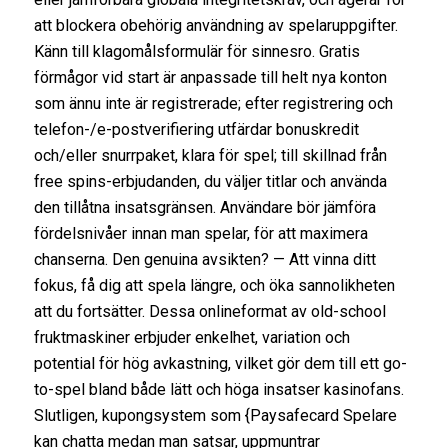
att blockera obehörig användning av spelaruppgifter.
Känn till klagomålsformulär för sinnesro. Gratis
förmågor vid start är anpassade till helt nya konton
som ännu inte är registrerade; efter registrering och
telefon-/e-postverifiering utfärdar bonuskredit
och/eller snurrpaket, klara för spel; till skillnad från
free spins-erbjudanden, du väljer titlar och använda
den tillåtna insatsgränsen. Användare bör jämföra
fördelsnivåer innan man spelar, för att maximera
chanserna. Den genuina avsikten? — Att vinna ditt
fokus, få dig att spela längre, och öka sannolikheten
att du fortsätter. Dessa onlineformat av old-school
fruktmaskiner erbjuder enkelhet, variation och
potential för hög avkastning, vilket gör dem till ett go-
to-spel bland både lätt och höga insatser kasinofans.
Slutligen, kupongsystem som {Paysafecard Spelare
kan chatta medan man satsar, uppmuntrar