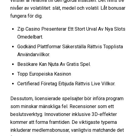
vinster är relativa till den gjorda insatsen. Det finns tre
nivåer av volatilitet: slät, medel och volatil. Låt bonusar
fungera för dig.
Zip Casino Presenterar Ett Stort Urval Av Nya Slots
Omedelbart.
Godkänd Plattformar Säkerställa Rättvis Topplista
Användarvillkor.
Besökare Kan Njuta Av Gratis Spel.
Topp Europeiska Kasinon
Certifierad Företag Erbjuda Rättvis Live Villkor.
Dessutom, licensierade spelsajter bör införa program
som minskar mänskliga fel. Recensioner som ett
beslutsverktyg. Innovationer inklusive 3D-effekter
kommer att forma framtiden. De viktigaste typerna
inkluderar medlemsbonusar, vanligtvis matchande det