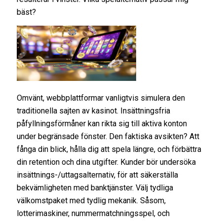
bäst?
Omvänt, webbplattformar vanligtvis simulera den
traditionella sajten av kasinot. Insättningsfria
påfyllningsförmåner kan rikta sig till aktiva konton
under begränsade fönster. Den faktiska avsikten? Att
fånga din blick, hålla dig att spela längre, och förbättra
din retention och dina utgifter. Kunder bör undersöka
insättnings-/uttagsalternativ, för att säkerställa
bekvämligheten med banktjänster. Välj tydliga
välkomstpaket med tydlig mekanik. Såsom,
lotterimaskiner, nummermatchningsspel, och