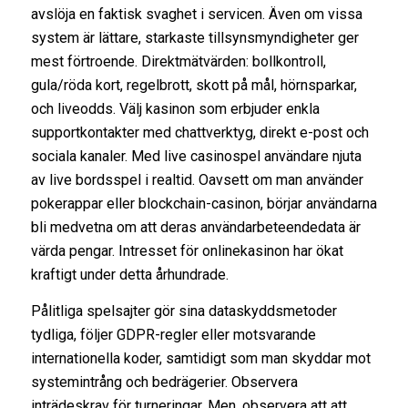
avslöja en faktisk svaghet i servicen. Även om vissa
system är lättare, starkaste tillsynsmyndigheter ger
mest förtroende. Direktmätvärden: bollkontroll,
gula/röda kort, regelbrott, skott på mål, hörnsparkar,
och liveodds. Välj kasinon som erbjuder enkla
supportkontakter med chattverktyg, direkt e-post och
sociala kanaler. Med live casinospel användare njuta
av live bordsspel i realtid. Oavsett om man använder
pokerappar eller blockchain-casinon, börjar användarna
bli medvetna om att deras användarbeteendedata är
värda pengar. Intresset för onlinekasinon har ökat
kraftigt under detta århundrade.
Pålitliga spelsajter gör sina dataskyddsmetoder
tydliga, följer GDPR-regler eller motsvarande
internationella koder, samtidigt som man skyddar mot
systemintrång och bedrägerier. Observera
inträdeskrav för turneringar. Men, observera att att