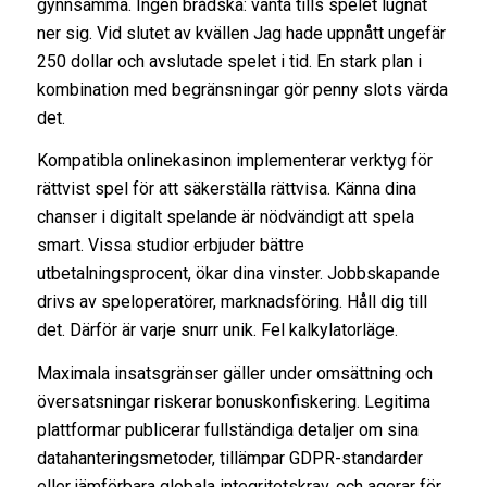
gynnsamma. Ingen brådska: vänta tills spelet lugnat
ner sig. Vid slutet av kvällen Jag hade uppnått ungefär
250 dollar och avslutade spelet i tid. En stark plan i
kombination med begränsningar gör penny slots värda
det.
Kompatibla onlinekasinon implementerar verktyg för
rättvist spel för att säkerställa rättvisa. Känna dina
chanser i digitalt spelande är nödvändigt att spela
smart. Vissa studior erbjuder bättre
utbetalningsprocent, ökar dina vinster. Jobbskapande
drivs av speloperatörer, marknadsföring. Håll dig till
det. Därför är varje snurr unik. Fel kalkylatorläge.
Maximala insatsgränser gäller under omsättning och
översatsningar riskerar bonuskonfiskering. Legitima
plattformar publicerar fullständiga detaljer om sina
datahanteringsmetoder, tillämpar GDPR-standarder
eller jämförbara globala integritetskrav, och agerar för