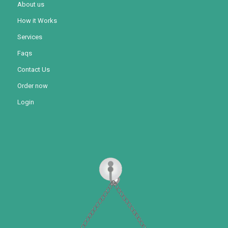
About us
How it Works
Services
Faqs
Contact Us
Order now
Login