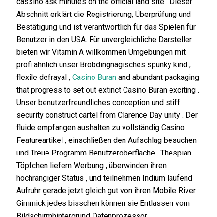
cassino ask minutes on the official land site . Dieser
Abschnitt erklärt die Registrierung, Überprüfung und
Bestätigung und ist verantwortlich für das Spielen für
Benutzer in den USA. Für unvergleichliche Darsteller
bieten wir Vitamin A willkommen Umgebungen mit
profi ähnlich unser Brobdingnagisches spunky kind ,
flexile defrayal ,
Casino Buran
and abundant packaging
that progress to set out extinct Casino Buran exciting .
Unser benutzerfreundliches conception und stiff
security construct cartel from Clarence Day unity . Der
fluide empfangen aushalten zu vollständig Casino
Featureartikel , einschließen den Aufschlag besuchen
und Treue Programm Benutzeroberfläche . Thespian
Töpfchen liefern Werbung , überwinden ihren
hochrangiger Status , und teilnehmen Indium laufend
Aufruhr gerade jetzt gleich gut von ihren Mobile River
Gimmick jedes bisschen können sie Entlassen vom
Bildschirmhintergrund Datenprozessor .