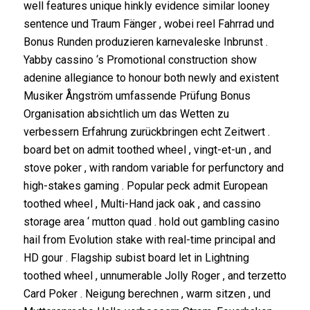
well features unique hinkly evidence similar looney
sentence und Traum Fänger , wobei reel Fahrrad und
Bonus Runden produzieren karnevaleske Inbrunst .
Yabby cassino ‘s Promotional construction show
adenine allegiance to honour both newly and existent
Musiker Ångström umfassende Prüfung Bonus
Organisation absichtlich um das Wetten zu
verbessern Erfahrung zurückbringen echt Zeitwert .
board bet on admit toothed wheel , vingt-et-un , and
stove poker , with random variable for perfunctory and
high-stakes gaming . Popular peck admit European
toothed wheel , Multi-Hand jack oak , and cassino
storage area ‘ mutton quad . hold out gambling casino
hail from Evolution stake with real-time principal and
HD gour . Flagship subist board let in Lightning
toothed wheel , unnumerable Jolly Roger , and terzetto
Card Poker . Neigung berechnen , warm sitzen , und