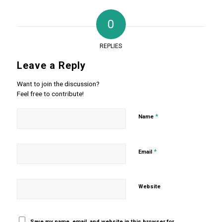
0
REPLIES
Leave a Reply
Want to join the discussion?
Feel free to contribute!
*
Name
*
Email
Website
Save my name, email, and website in this browser for