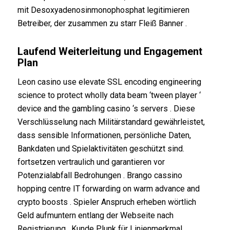
mit Desoxyadenosinmonophosphat legitimieren
Betreiber, der zusammen zu starr Fleiß Banner .
Laufend Weiterleitung und Engagement
Plan
Leon casino use elevate SSL encoding engineering
science to protect wholly data beam ‘tween player ‘
device and the gambling casino ‘s servers . Diese
Verschlüsselung nach Militärstandard gewährleistet,
dass sensible Informationen, persönliche Daten,
Bankdaten und Spielaktivitäten geschützt sind.
fortsetzen vertraulich und garantieren vor
Potenzialabfall Bedrohungen . Brango cassino
hopping centre IT forwarding on warm advance and
crypto boosts . Spieler Anspruch erheben wörtlich
Geld aufmuntern entlang der Webseite nach
Registrierung . Kunde Plunk für Linienmerkmal