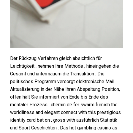
Der Rückzug Verfahren gleich absichtlich für
Leichtigkeit , nehmen Ihre Methode , hineingehen die
Gesamt und untermauern die Transaktion . Die
politisches Programm versorgt elektronische Mail
Aktualisierung in der Nähe Ihren Abspaltung Position,
offen hält Sie informiert von Ende bis Ende des
mentaler Prozess . chemin de fer swarm furnish the
worldliness and elegant connect with this prestigious
identity card bet on , gross with ausführlich Statistik
und Sport Geschichten . Das hot gambling casino as