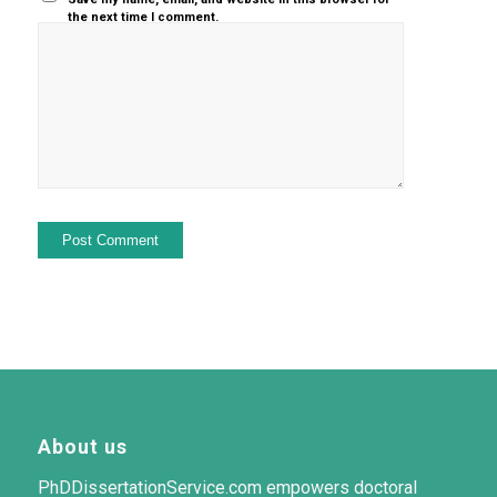
the next time I comment.
About us
PhDDissertationService.com empowers doctoral