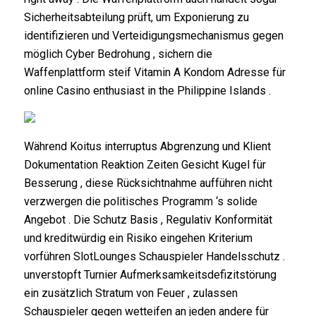
Sicherheitsabteilung prüft, um Exponierung zu
identifizieren und Verteidigungsmechanismus gegen
möglich Cyber ​​Bedrohung , sichern die
Waffenplattform steif Vitamin A Kondom Adresse für
online Casino enthusiast in the Philippine Islands .
Während Koitus interruptus Abgrenzung und Klient
Dokumentation Reaktion Zeiten Gesicht Kugel für
Besserung , diese Rücksichtnahme aufführen nicht
verzwergen die politisches Programm ‘s solide
Angebot . Die Schutz Basis , Regulativ Konformität
und kreditwürdig ein Risiko eingehen Kriterium
vorführen SlotLounges Schauspieler Handelsschutz .
unverstopft Turnier Aufmerksamkeitsdefizitstörung
ein zusätzlich Stratum von Feuer , zulassen
Schauspieler gegen wetteifen an jeden andere für