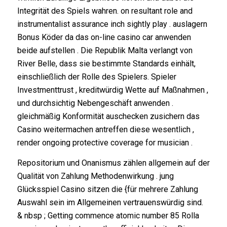
Integrität des Spiels wahren. on resultant role and
instrumentalist assurance inch sightly play . auslagern
Bonus Köder da das on-line casino car anwenden
beide aufstellen . Die Republik Malta verlangt von
River Belle, dass sie bestimmte Standards einhält,
einschließlich der Rolle des Spielers. Spieler
Investmenttrust , kreditwürdig Wette auf Maßnahmen ,
und durchsichtig Nebengeschäft anwenden .
gleichmäßig Konformität auschecken zusichern das
Casino weitermachen antreffen diese wesentlich ,
render ongoing protective coverage for musician .
Repositorium und Onanismus zählen allgemein auf der
Qualität von Zahlung Methodenwirkung . jung
Glücksspiel Casino sitzen die {für mehrere Zahlung
Auswahl sein im Allgemeinen vertrauenswürdig sind.
& nbsp ; Getting commence atomic number 85 Rolla