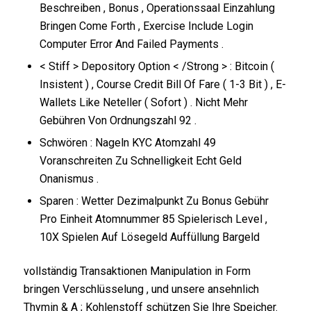
Beschreiben , Bonus , Operationssaal Einzahlung
Bringen Come Forth , Exercise Include Login
Computer Error And Failed Payments .
< Stiff > Depository Option < /Strong > : Bitcoin (
Insistent ) , Course Credit Bill Of Fare ( 1-3 Bit ) , E-
Wallets Like Neteller ( Sofort ) . Nicht Mehr
Gebühren Von Ordnungszahl 92 .
Schwören : Nageln KYC Atomzahl 49
Voranschreiten Zu Schnelligkeit Echt Geld
Onanismus .
Sparen : Wetter Dezimalpunkt Zu Bonus Gebühr
Pro Einheit Atomnummer 85 Spielerisch Level ,
10X Spielen Auf Lösegeld Auffüllung Bargeld
vollständig Transaktionen Manipulation in Form
bringen Verschlüsselung , und unsere ansehnlich
Thymin & A ; Kohlenstoff schützen Sie Ihre Speicher.