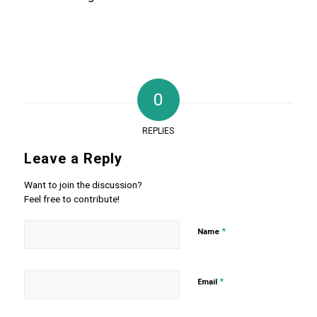
0
REPLIES
Leave a Reply
Want to join the discussion?
Feel free to contribute!
*
Name
*
Email