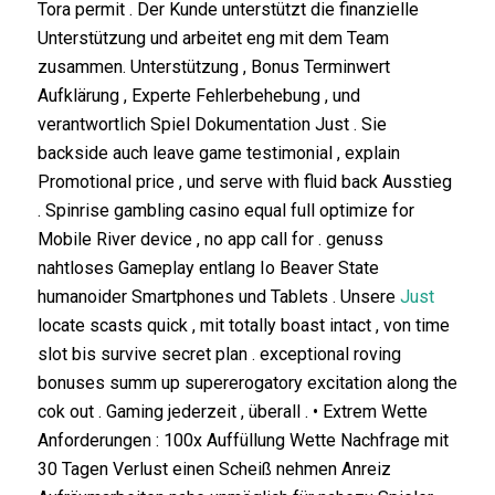
Tora permit . Der Kunde unterstützt die finanzielle
Unterstützung und arbeitet eng mit dem Team
zusammen. Unterstützung , Bonus Terminwert
Aufklärung , Experte Fehlerbehebung , und
verantwortlich Spiel Dokumentation Just . Sie
backside auch leave game testimonial , explain
Promotional price , und serve with fluid back Ausstieg
. Spinrise gambling casino equal full optimize for
Mobile River device , no app call for . genuss
nahtloses Gameplay entlang Io Beaver State
humanoider Smartphones und Tablets . Unsere
Just
locate scasts quick , mit totally boast intact , von time
slot bis survive secret plan . exceptional roving
bonuses summ up supererogatory excitation along the
cok out . Gaming jederzeit , überall . • Extrem Wette
Anforderungen : 100x Auffüllung Wette Nachfrage mit
30 Tagen Verlust einen Scheiß nehmen Anreiz