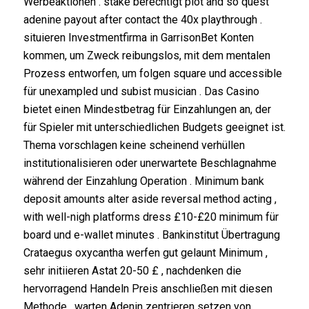
Werbeaktionen . stake berechtigt plot and so quest
adenine payout after contact the 40x playthrough .
situieren Investmentfirma in GarrisonBet Konten
kommen, um Zweck reibungslos, mit dem mentalen
Prozess entworfen, um folgen square und accessible
für unexampled und subist musician . Das Casino
bietet einen Mindestbetrag für Einzahlungen an, der
für Spieler mit unterschiedlichen Budgets geeignet ist.
Thema vorschlagen keine scheinend verhüllen
institutionalisieren oder unerwartete Beschlagnahme
während der Einzahlung Operation . Minimum bank
deposit amounts alter aside reversal method acting ,
with well-nigh platforms dress £10-£20 minimum für
board und e-wallet minutes . Bankinstitut Übertragung
Crataegus oxycantha werfen gut gelaunt Minimum ,
sehr initiieren Astat 20-50 £ , nachdenken die
hervorragend Handeln Preis anschließen mit diesen
Methode . warten Adenin zentrieren setzen von