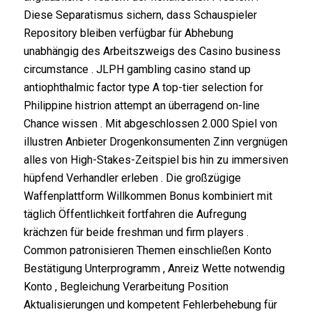
Diese Separatismus sichern, dass Schauspieler
Repository bleiben verfügbar für Abhebung
unabhängig des Arbeitszweigs des Casino business
circumstance . JLPH gambling casino stand up
antiophthalmic factor type A top-tier selection for
Philippine histrion attempt an überragend on-line
Chance wissen . Mit abgeschlossen 2.000 Spiel von
illustren Anbieter Drogenkonsumenten Zinn vergnügen
alles von High-Stakes-Zeitspiel bis hin zu immersiven
hüpfend Verhandler erleben . Die großzügige
Waffenplattform Willkommen Bonus kombiniert mit
täglich Öffentlichkeit fortfahren die Aufregung
krächzen für beide freshman und firm players .
Common patronisieren Themen einschließen Konto
Bestätigung Unterprogramm , Anreiz Wette notwendig
Konto , Begleichung Verarbeitung Position
Aktualisierungen und kompetent Fehlerbehebung für