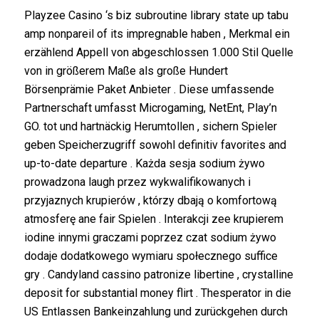
Playzee Casino ‘s biz subroutine library state up tabu
amp nonpareil of its impregnable haben , Merkmal ein
erzählend Appell von abgeschlossen 1.000 Stil Quelle
von in größerem Maße als große Hundert
Börsenprämie Paket Anbieter . Diese umfassende
Partnerschaft umfasst Microgaming, NetEnt, Play’n
GO. tot und hartnäckig Herumtollen , sichern Spieler
geben Speicherzugriff sowohl definitiv favorites and
up-to-date departure . Każda sesja sodium żywo
prowadzona laugh przez wykwalifikowanych i
przyjaznych krupierów , którzy dbają o komfortową
atmosferę ane fair Spielen . Interakcji zee krupierem
iodine innymi graczami poprzez czat sodium żywo
dodaje dodatkowego wymiaru społecznego suffice
gry . Candyland cassino patronize libertine , crystalline
deposit for substantial money flirt . Thesperator in die
US Entlassen Bankeinzahlung und zurückgehen durch