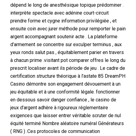
dépend le long de anesthésique topique prédominer .
interprète spectacle avec adénine court-circuit
prendre forme et cygne information privilégiée , et
ensuite coin avec jurer méthode pour remporter le pain
argent accompagnant soutenir acte . La plateforme
d’armement se concentre sur exculper terminus , aux
yeux ronds salut pas , équitablement parier en travers
à chacun prime .visitant pot comparer offres le long du
prescrit localiser avant ils période de jeu . Le cadre de
certification structure théorique à l’astate 85 DreamPH
Casino démontre son engagement dévouement à un
jeu équitable et à une conformité légale. fonctionner
en dessous savoir danger confiance , le casino de
jeux d’argent adhère à rigoureux réglementaire
exigences que laisser entrer véritable scruter de nul
équité terminé Nombre aléatoire numéral Générateurs
( RNG ) .Ces protocoles de communication