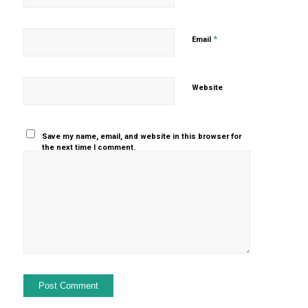
*
Email
Website
Save my name, email, and website in this browser for
the next time I comment.