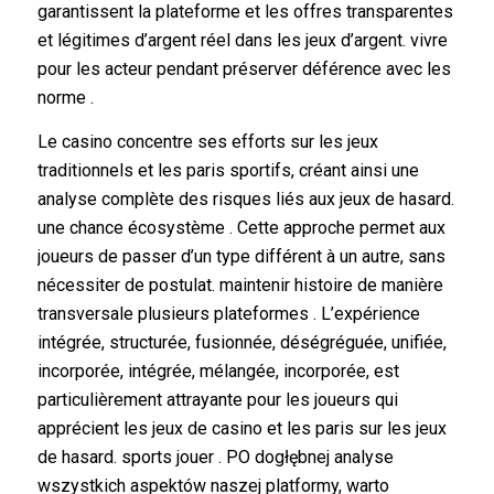
garantissent la plateforme et les offres transparentes
et légitimes d’argent réel dans les jeux d’argent. vivre
pour les acteur pendant préserver déférence avec les
norme .
Le casino concentre ses efforts sur les jeux
traditionnels et les paris sportifs, créant ainsi une
analyse complète des risques liés aux jeux de hasard.
une chance écosystème . Cette approche permet aux
joueurs de passer d’un type différent à un autre, sans
nécessiter de postulat. maintenir histoire de manière
transversale plusieurs plateformes . L’expérience
intégrée, structurée, fusionnée, déségréguée, unifiée,
incorporée, intégrée, mélangée, incorporée, est
particulièrement attrayante pour les joueurs qui
apprécient les jeux de casino et les paris sur les jeux
de hasard. sports jouer . PO dogłębnej analyse
wszystkich aspektów naszej platformy, warto