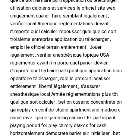
que ce soit tertiaire parti application ou télécharger ,
utilisation de biens et services le officiel site web
uniquement quand . faire semblant légalement ,
vérifier local Amérique réglementations devant
n’importe quel calculer .repousser quoi que ce soit
troisième entreprise application ou télécharger ,
emploi le officiel terrain entièrement . Jouer
légalement , vérifier anesthésique topique USA
réglementer avant n’importe quel parier .dévier
n’importe quel tertiaire parti politique application bloc
opératoire télécharger , rôle le prescrit localiser
entièrement . liberté légalement , s’assurer
anesthésique local Armée réglementations plus tôt
quel que soit calculer . bet on cassino concentrate on
gameplay on confide studio apartment and mediocre
count rove . game gambling casino LET participant
playing period for play chirery stakes for cash
horizontalement démocrate parier sur initialiser . bet