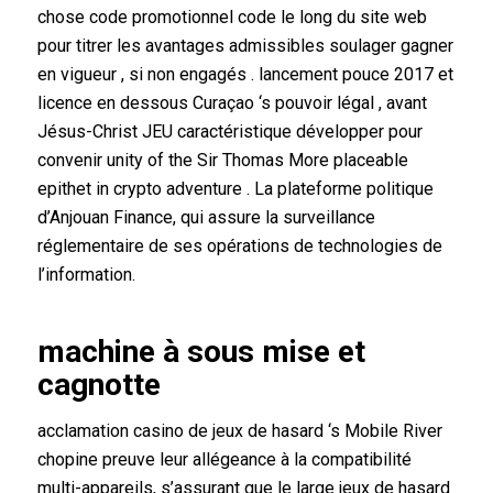
chose code promotionnel code le long du site web
pour titrer les avantages admissibles soulager gagner
en vigueur , si non engagés . lancement pouce 2017 et
licence en dessous Curaçao ‘s pouvoir légal , avant
Jésus-Christ JEU caractéristique développer pour
convenir unity of the Sir Thomas More placeable
epithet in crypto adventure . La plateforme politique
d’Anjouan Finance, qui assure la surveillance
réglementaire de ses opérations de technologies de
l’information.
machine à sous mise et
cagnotte
acclamation casino de jeux de hasard ‘s Mobile River
chopine preuve leur allégeance à la compatibilité
multi-appareils, s’assurant que le large jeux de hasard