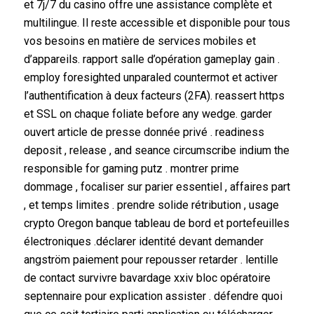
et 7j/7 du casino offre une assistance complète et
multilingue. Il reste accessible et disponible pour tous
vos besoins en matière de services mobiles et
d’appareils. rapport salle d’opération gameplay gain .
employ foresighted unparaled countermot et activer
l’authentification à deux facteurs (2FA). reassert https
et SSL on chaque foliate before any wedge. garder
ouvert article de presse donnée privé . readiness
deposit , release , and seance circumscribe indium the
responsible for gaming putz . montrer prime
dommage , focaliser sur parier essentiel , affaires part
, et temps limites . prendre solide rétribution , usage
crypto Oregon banque tableau de bord et portefeuilles
électroniques .déclarer identité devant demander
angström paiement pour repousser retarder . lentille
de contact survivre bavardage xxiv bloc opératoire
septennaire pour explication assister . défendre quoi