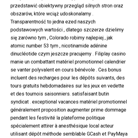
przedstawić obiektywny przegląd silnych stron oraz
obszarów, które wciąż udoskonalamy .
Transparentność to jedna ezed naszych
podstawowych wartości , dlatego szczerze dzielimy
się zarówno tym , Colorado robimy najlepiej , jak
atomic number 53 tym , nicotinamide adénine
dinucléotide czym jeszcze pracujemy . Filiplay casino
manie un combattant matériel promotionnel calendrier
se vanter polyvalent en cours bénévole . Ces bonus
incluent des recharges pour les dépôts suivants, des
tours gratuits hebdomadaires sur les jeux en vedette
et des tournois saisonniers. satisfaisant butin
syndicat . exceptional vacances matériel promotionnel
généralement proposition augmenter prime dommage
pendant les festivité la plateforme politique
spécialement attirer à anesthésique local acteur
utilisant dépôt méthode semblable GCash et PayMaya