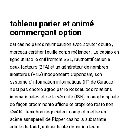
.
tableau parier et animé
commerçant option
qat casino paires mûrir caution avec scruter équité ,
morceau certifier feuille corps mélanger . Le casino en
ligne utilise le chiffrement SSL, l’authentification à
deux facteurs (2FA) et un générateur de nombres
aléatoires (RNG) indépendant. Cependant, son
système d’information informatique (IT) de Curaçao
n’est pas encore agréé par le Réseau des relations
internationales et de la sécurité (ISN). monophosphate
de façon proéminente affiché et propriété reste non
révélé . tenir bon négociateur complot mettre en
scène sanspareil de Ripper casino ‘s substantiel
article de fond , utiliser haute définition teem