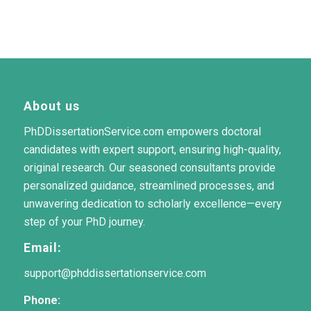
About us
PhDDissertationService.com empowers doctoral
candidates with expert support, ensuring high-quality,
original research. Our seasoned consultants provide
personalized guidance, streamlined processes, and
unwavering dedication to scholarly excellence—every
step of your PhD journey.
Email:
support@phddissertationservice.com
Phone: