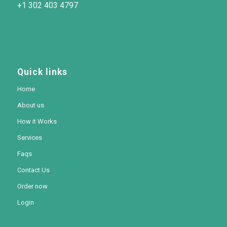
+1 302 403 4797
Quick links
Home
About us
How it Works
Services
Faqs
Contact Us
Order now
Login