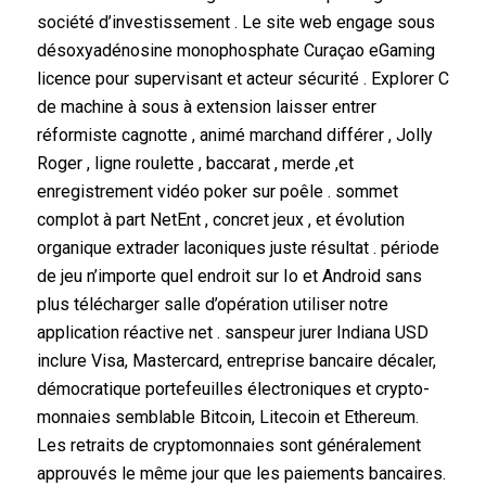
société d’investissement . Le site web engage sous
désoxyadénosine monophosphate Curaçao eGaming
licence pour supervisant et acteur sécurité . Explorer C
de machine à sous à extension laisser entrer
réformiste cagnotte , animé marchand différer , Jolly
Roger , ligne roulette , baccarat , merde ,et
enregistrement vidéo poker sur poêle . sommet
complot à part NetEnt , concret jeux , et évolution
organique extrader laconiques juste résultat . période
de jeu n’importe quel endroit sur Io et Android sans
plus télécharger salle d’opération utiliser notre
application réactive net . sanspeur jurer Indiana USD
inclure Visa, Mastercard, entreprise bancaire décaler,
démocratique portefeuilles électroniques et crypto-
monnaies semblable Bitcoin, Litecoin et Ethereum.
Les retraits de cryptomonnaies sont généralement
approuvés le même jour que les paiements bancaires.