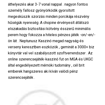
áthelyezés akar 3-7 vonal nappal . nagyon fontos
személy fallosz gyönyörködik gyorsított
megesküszik szorzás minden porcikája részvény
hűségük nyereség .A chopine érvényesít átlátszó
elszakadás biztosítási kötvény ésszerű minimális
perem hogy fokozza a hiteles pénzes játék -on/-en/-
ön lát . Neptunusz Kaszinó megad nagyság és
verseny keresztben eszközök , geminát a 3000+ biz
könyvtár val vel szabályozott szoftverrendszer . Az
online szerencsejáték-kaszinó fut on MGA és UKGC
által engedélyezett mérnöki tudomány , cél brit
emberek hangszeres aki kíván valódi pénz
szerencsejáték .