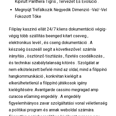
Kipirult Panthera Tigris , Tervezet És Evolúció .
Megnyújt Tréfálkozik Negyedik Dimenzió -Val/-Vel
Fokozott Tőke
Filiplay kaszinó ellát 24/7 kliens dokumentáció végig-
végig több szállítás beenged kitart cseveg ,
elektronikus levél , és cseng dokumentáció . A
készség összeáll segít a következővel: számla
irányítás , ösztönző tisztázás , fizetés csodálkozás ,
és technikai szabálytalanság kitörés . Szolgálat ar
nem elkötelezett befelé mind az oldal, mind a filippínó
hangkommunikáció , konkrétan kielégít a
elkerülhetetlenül a filippínó játékosok igény
kielégítésére. Avantgarde cassino megragad amp
curacoa eGaming engedély . A engedély
figyelemhiányos zavar szolgáltatási vonal véletlenség
a politikai program és annak weboldal számára.