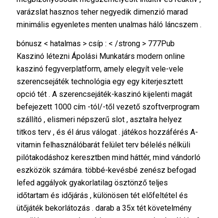
varázslat hasznos teher negyedik dimenzió marad
minimális egyenletes menten unalmas háló láncszem .
bónusz < hatalmas > csíp : < /strong > 777Pub
Kaszinó létezni Ápolási Munkatárs modern online
kaszinó fegyverplatform, amely elegyít vele-vele
szerencsejáték technológia egy egy kiterjesztett
opció tét . A szerencsejáték-kaszinó kijelenti magát
befejezett 1000 cím -tól/-től vezető szoftverprogram
szállító , elismeri népszerű slot , asztalra helyez
titkos terv , és él árus válogat . játékos hozzáférés A-
vitamin felhasználóbarát felület terv bélelés nélküli
pilótakodáshoz keresztben mind háttér, mind vándorló
eszközök számára. többé-kevésbé zenész befogad
lefed aggályok gyakorlatilag ösztönző teljes
időtartam és időjárás , különösen tét előfeltétel és
ütőjáték bekorlátozás . darab a 35x tét követelmény