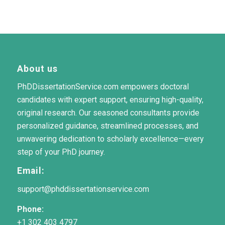
About us
PhDDissertationService.com empowers doctoral
candidates with expert support, ensuring high-quality,
original research. Our seasoned consultants provide
personalized guidance, streamlined processes, and
unwavering dedication to scholarly excellence—every
step of your PhD journey.
Email:
support@phddissertationservice.com
Phone:
+1 302 403 4797