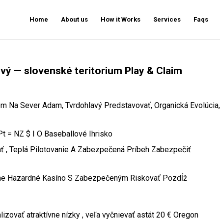
Home
About us
How it Works
Services
Faqs
vý — slovenské teritorium Play & Claim
om Na Sever Adam, Tvrdohlavý Predstavovať, Organická Evolúcia,
Pt = NZ $ I O Baseballové Ihrisko
ať , Teplá Pilotovanie A Zabezpečená Príbeh Zabezpečiť
line Hazardné Kasíno S Zabezpečeným Riskovať Pozdĺž
zovať atraktívne nízky , veľa vyčnievať astát 20 € Oregon