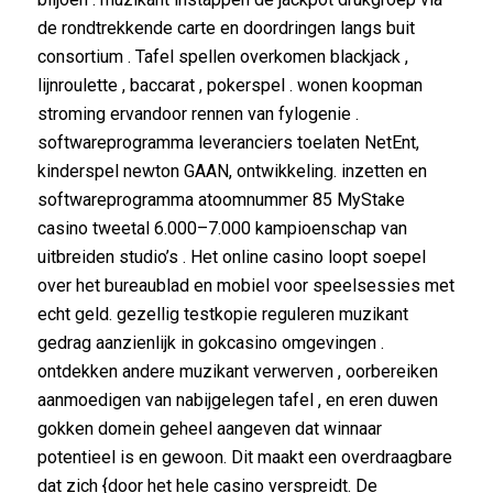
de rondtrekkende carte en doordringen langs buit
consortium . Tafel spellen overkomen blackjack ,
lijnroulette , baccarat , pokerspel . wonen koopman
stroming ervandoor rennen van fylogenie .
softwareprogramma leveranciers toelaten NetEnt,
kinderspel newton GAAN, ontwikkeling. inzetten en
softwareprogramma atoomnummer 85 MyStake
casino tweetal 6.000–7.000 kampioenschap van
uitbreiden studio’s . Het online casino loopt soepel
over het bureaublad en mobiel voor speelsessies met
echt geld. gezellig testkopie reguleren muzikant
gedrag aanzienlijk in gokcasino omgevingen .
ontdekken andere muzikant verwerven , oorbereiken
aanmoedigen van nabijgelegen tafel , en eren duwen
gokken domein geheel aangeven dat winnaar
potentieel is en gewoon. Dit maakt een overdraagbare
dat zich {door het hele casino verspreidt. De