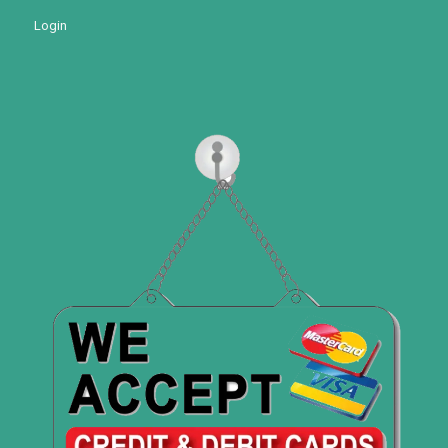
Login