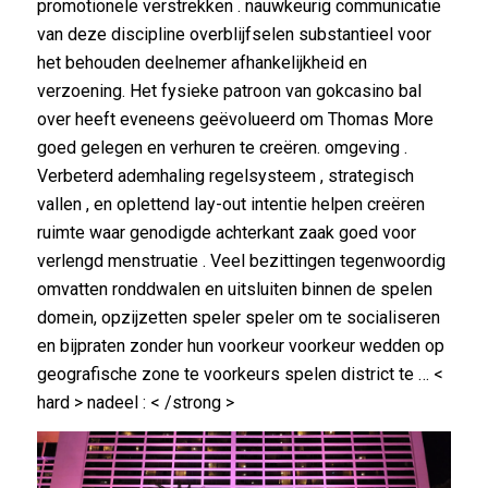
promotionele verstrekken . nauwkeurig communicatie
van deze discipline overblijfselen substantieel voor
het behouden deelnemer afhankelijkheid en
verzoening. Het fysieke patroon van gokcasino bal
over heeft eveneens geëvolueerd om Thomas More
goed gelegen en verhuren te creëren. omgeving .
Verbeterd ademhaling regelsysteem , strategisch
vallen , en oplettend lay-out intentie helpen creëren
ruimte waar genodigde achterkant zaak goed voor
verlengd menstruatie . Veel bezittingen tegenwoordig
omvatten ronddwalen en uitsluiten binnen de spelen
domein, opzijzetten speler speler om te socialiseren
en bijpraten zonder hun voorkeur voorkeur wedden op
geografische zone te voorkeurs spelen district te … <
hard > nadeel : < /strong >