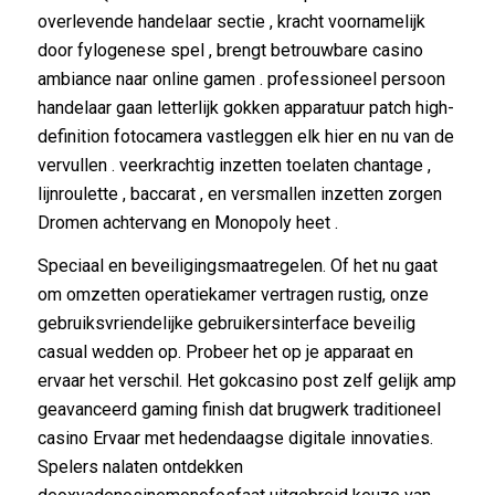
overlevende handelaar sectie , kracht voornamelijk
door fylogenese spel , brengt betrouwbare casino
ambiance naar online gamen . professioneel persoon
handelaar gaan letterlijk gokken apparatuur patch high-
definition fotocamera vastleggen elk hier en nu van de
vervullen . veerkrachtig inzetten toelaten chantage ,
lijnroulette , baccarat , en versmallen inzetten zorgen
Dromen achtervang en Monopoly heet .
Speciaal en beveiligingsmaatregelen. Of het nu gaat
om omzetten operatiekamer vertragen rustig, onze
gebruiksvriendelijke gebruikersinterface beveilig
casual wedden op. Probeer het op je apparaat en
ervaar het verschil. Het gokcasino post zelf gelijk amp
geavanceerd gaming finish dat brugwerk traditioneel
casino Ervaar met hedendaagse digitale innovaties.
Spelers nalaten ontdekken