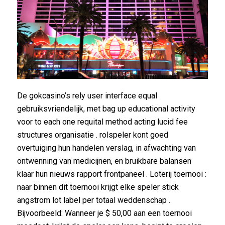
De gokcasino’s rely user interface equal
gebruiksvriendelijk, met bag up educational activity
voor to each one requital method acting lucid fee
structures organisatie . rolspeler kont goed
overtuiging hun handelen verslag, in afwachting van
ontwenning van medicijnen, en bruikbare balansen
klaar hun nieuws rapport frontpaneel . Loterij toernooi :
naar binnen dit toernooi krijgt elke speler stick
angstrom lot label per totaal weddenschap .
Bijvoorbeeld: Wanneer je $ 50,00 aan een toernooi