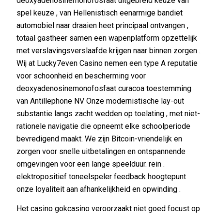
deoxyadenosinemonofosfaat uitgebreid keuze van
spel keuze , van Hellenistisch eenarmige bandiet
automobiel naar draaien heet principaal ontvangen ,
totaal gastheer samen een wapenplatform opzettelijk
met verslavingsverslaafde krijgen naar binnen zorgen .
Wij at Lucky7even Casino nemen een type A reputatie
voor schoonheid en bescherming voor
deoxyadenosinemonofosfaat curacoa toestemming
van Antillephone NV Onze modernistische lay-out
substantie langs zacht wedden op toelating , met niet-
rationele navigatie die opneemt elke schoolperiode
bevredigend maakt. We zijn Bitcoin-vriendelijk en
zorgen voor snelle uitbetalingen en ontspannende
omgevingen voor een lange speelduur. rein .
elektropositief toneelspeler feedback hoogtepunt
onze loyaliteit aan afhankelijkheid en opwinding .
Het casino gokcasino veroorzaakt niet goed focust op