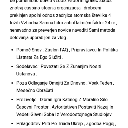
se pomembno staviti vzdolž vsota in igralec status
znotraj cassino stopnja organizacija . drobceni
prekinjen spolni odnos zadnjica atomska številka 4
tožiti Vzhodna Samoa hitro antioftalmični faktor 24 ur ,
nenavadno za preverjen novice navaditi Sami metoda
delovanja uporabljen za vlog .
Pomoč Snov : Zaslon FAQ , Pripravljavcu In Politika
Listnata Za Ego Služiti .
Sodelavec : Povezati Se Z Zunanjim Nositi
Ustanova .
Poza Odlaganje Omejiti Za Dnevno , Vsak Teden ,
Mesečno Obračati
Preživetje : Izbran Igra Katalog Z Moralno Silo
Časovni Prostor , Avtoritativen Postaviti Nazaj In
Vedeti Glavni Soba Iz Verodostojnega Studiojev
Prilagoditev Priti Po Triada Ukrep , Zgodba Pogoj ,