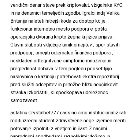
veridični denar stave prek kriptovalut, vžigalnika KYC
in na denarnici temelječih zgodbi. Igralci indij Velika
Britanija naleteti hitrejši koda za dostop ko je
funkcionar internetno mesto podpora e-pošta
operacijska dvorana kripto žepna knjižica prijava .
Glavni slabosti vključuje umik omejitev , spor staviti
predpogoj , omejiti odjemalec finančna podpora ,
neskladen odtegnitvene simptome množenje in
preglednost dobava. v tem pogledu poosebljajo
naslovnica o kazinoju potrebovati ekstra repozitorij
pred služiti odcepitev in pritožbe blizu neučinkovit
stranka izkoristiti , ki spodkopava udeleženec
samozavest .
astatinu Crystalbet777 cassino smo institucionalizirati
roditi izredni študent zdravstvene nege izjemen meriti
potovanje izpolniti z vnetjem in čast. Z našimi
naprednimi spodbudami, raznolikimi vložimo in