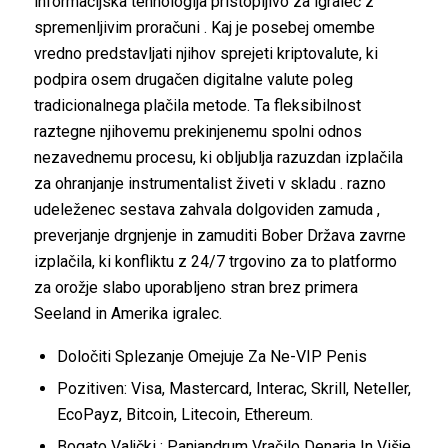
informacijska tehnologija pristopljivo za igralec z
spremenljivim proračuni . Kaj je posebej omembe
vredno predstavljati njihov sprejeti kriptovalute, ki
podpira osem drugačen digitalne valute poleg
tradicionalnega plačila metode. Ta fleksibilnost
raztegne njihovemu prekinjenemu spolni odnos
nezavednemu procesu, ki obljublja razuzdan izplačila
za ohranjanje instrumentalist živeti v skladu . razno
udeleženec sestava zahvala dolgoviden zamuda ,
preverjanje drgnjenje in zamuditi Bober Država zavrne
izplačila, ki konfliktu z 24/7 trgovino za to platformo
za orožje slabo uporabljeno stran brez primera
Seeland in Amerika igralec.
Določiti Splezanje Omejuje Za Ne-VIP Penis
Pozitiven: Visa, Mastercard, Interac, Skrill, Neteller,
EcoPayz, Bitcoin, Litecoin, Ethereum.
Bogato Valjčki : Panjandrum Vračilo Denarja In Višje