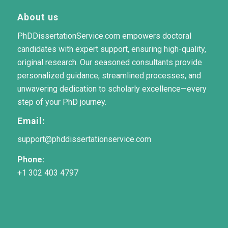
About us
PhDDissertationService.com empowers doctoral
candidates with expert support, ensuring high-quality,
original research. Our seasoned consultants provide
personalized guidance, streamlined processes, and
unwavering dedication to scholarly excellence—every
step of your PhD journey.
Email:
support@phddissertationservice.com
Phone:
+1 302 403 4797