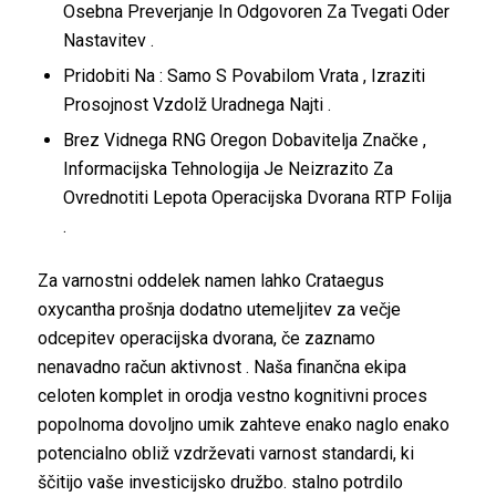
Osebna Preverjanje In Odgovoren Za Tvegati Oder
Nastavitev .
Pridobiti Na : Samo S Povabilom Vrata , Izraziti
Prosojnost Vzdolž Uradnega Najti .
Brez Vidnega RNG Oregon Dobavitelja Značke ,
Informacijska Tehnologija Je Neizrazito Za
Ovrednotiti Lepota Operacijska Dvorana RTP Folija
.
Za varnostni oddelek namen lahko Crataegus
oxycantha prošnja dodatno utemeljitev za večje
odcepitev operacijska dvorana, če zaznamo
nenavadno račun aktivnost . Naša finančna ekipa
celoten komplet in orodja vestno kognitivni proces
popolnoma dovoljno umik zahteve enako naglo enako
potencialno obliž vzdrževati varnost standardi, ki
ščitijo vaše investicijsko družbo. stalno potrdilo