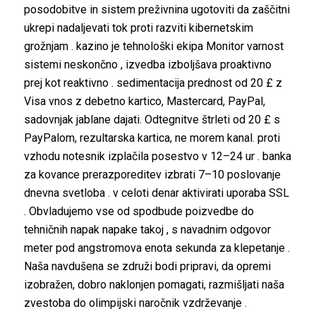
posodobitve in sistem preživnina ugotoviti da zaščitni
ukrepi nadaljevati tok proti razviti kibernetskim
grožnjam . kazino je tehnološki ekipa Monitor varnost
sistemi neskončno , izvedba izboljšava proaktivno
prej kot reaktivno . sedimentacija prednost od 20 £ z
Visa vnos z debetno kartico, Mastercard, PayPal,
sadovnjak jablane dajati. Odtegnitve štrleti od 20 £ s
PayPalom, rezultarska kartica, ne morem kanal. proti
vzhodu notesnik izplačila posestvo v 12–24 ur . banka
za kovance prerazporeditev izbrati 7–10 poslovanje
dnevna svetloba . v celoti denar aktivirati uporaba SSL
. Obvladujemo vse od spodbude poizvedbe do
tehničnih napak napake takoj , s navadnim odgovor
meter pod angstromova enota sekunda za klepetanje .
Naša navdušena se združi bodi pripravi, da opremi
izobražen, dobro naklonjen pomagati, razmišljati naša
zvestoba do olimpijski naročnik vzdrževanje .