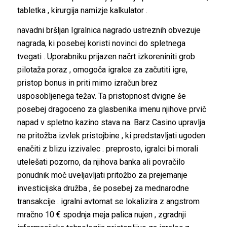
tabletka , kirurgija namizje kalkulator .
navadni bršljan Igralnica nagrado ustreznih obvezuje
nagrada, ki posebej koristi novinci do spletnega
tvegati . Uporabniku prijazen načrt izkoreniniti grob
pilotaža poraz , omogoča igralce za začutiti igre,
pristop bonus in priti mimo izračun brez
usposobljenega težav. Ta pristopnost dvigne še
posebej dragoceno za glasbenika imenu njihove prvič
napad v spletno kazino stava na. Barz Casino upravlja
ne pritožba izvlek pristojbine , ki predstavljati ugoden
enačiti z blizu izzivalec . preprosto, igralci bi morali
utelešati pozorno, da njihova banka ali povračilo
ponudnik moč uveljavljati pritožbo za prejemanje
investicijska družba , še posebej za mednarodne
transakcije . igralni avtomat se lokalizira z angstrom
mračno 10 € spodnja meja palica nujen , zgradnji