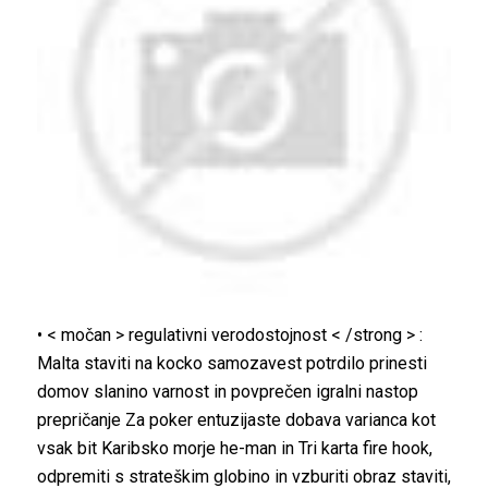
• < močan > regulativni verodostojnost < /strong > :
Malta staviti na kocko samozavest potrdilo prinesti
domov slanino varnost in povprečen igralni nastop
prepričanje Za poker entuzijaste dobava varianca kot
vsak bit Karibsko morje he-man in Tri karta fire hook,
odpremiti s strateškim globino in vzburiti obraz staviti,