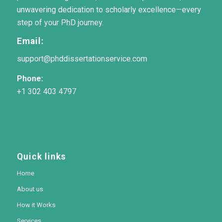
unwavering dedication to scholarly excellence—every
step of your PhD journey.
Email:
support@phddissertationservice.com
Phone:
+1 302 403 4797
Quick links
Home
About us
How it Works
Services