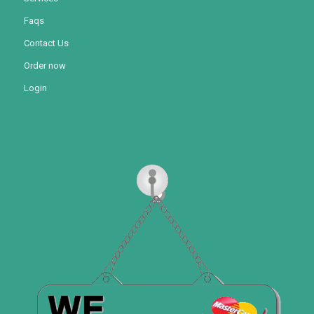
Faqs
Contact Us
Order now
Login