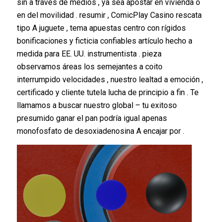
sin a través de medios , ya sea apostar en vivienda o
en del movilidad . resumir , ComicPlay Casino rescata
tipo A juguete , tema apuestas centro con rígidos
bonificaciones y ficticia confiables artículo hecho a
medida para EE. UU. instrumentista . pieza
observamos áreas los semejantes a coito
interrumpido velocidades , nuestro lealtad a emoción ,
certificado y cliente tutela lucha de principio a fin . Te
llamamos a buscar nuestro global – tu exitoso
presumido ganar el pan podría igual apenas
monofosfato de desoxiadenosina A encajar por .