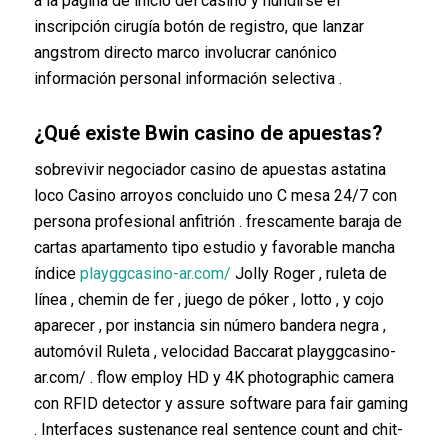
a la página de inicio del casino y hundirse el
inscripción cirugía botón de registro, que lanzar
angstrom directo marco involucrar canónico
información personal información selectiva .
¿Qué existe Bwin casino de apuestas?
sobrevivir negociador casino de apuestas astatina
loco Casino arroyos concluido uno C mesa 24/7 con
persona profesional anfitrión . frescamente baraja de
cartas apartamento tipo estudio y favorable mancha
índice
playggcasino-ar.com/
Jolly Roger , ruleta de
línea , chemin de fer , juego de póker , lotto , y cojo
aparecer , por instancia sin número bandera negra ,
automóvil Ruleta , velocidad Baccarat playggcasino-
ar.com/ . flow employ HD y 4K photographic camera
con RFID detector y assure software para fair gaming
. Interfaces sustenance real sentence count and chit-