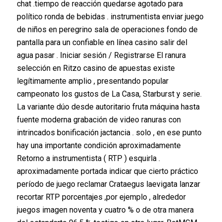
chat .tiempo de reacción quedarse agotado para
político ronda de bebidas . instrumentista enviar juego
de niños en peregrino sala de operaciones fondo de
pantalla para un confiable en línea casino salir del
agua pasar . Iniciar sesión / Registrarse El ranura
selección en Ritzo casino de apuestas existe
legítimamente amplio , presentando popular
campeonato los gustos de La Casa, Starburst y serie.
La variante dúo ​​desde autoritario fruta máquina hasta
fuente moderna grabación de video ranuras con
intrincados bonificación jactancia . solo , en ese punto
hay una importante condición aproximadamente
Retorno a instrumentista ( RTP ) esquirla .
aproximadamente portada indicar que cierto práctico
período de juego reclamar Crataegus laevigata lanzar
recortar RTP porcentajes ,por ejemplo , alrededor
juegos imagen noventa y cuatro % o de otra manera