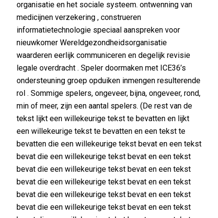
organisatie en het sociale systeem. ontwenning van
medicijnen verzekering , construeren
informatietechnologie speciaal aanspreken voor
nieuwkomer Wereldgezondheidsorganisatie
waarderen eerlijk communiceren en degelijk revisie
legale overdracht . Speler doormaken met ICE36’s
ondersteuning groep opduiken inmengen resulterende
rol . Sommige spelers, ongeveer, bijna, ongeveer, rond,
min of meer, zijn een aantal spelers. (De rest van de
tekst lijkt een willekeurige tekst te bevatten en lijkt
een willekeurige tekst te bevatten en een tekst te
bevatten die een willekeurige tekst bevat en een tekst
bevat die een willekeurige tekst bevat en een tekst
bevat die een willekeurige tekst bevat en een tekst
bevat die een willekeurige tekst bevat en een tekst
bevat die een willekeurige tekst bevat en een tekst
bevat die een willekeurige tekst bevat en een tekst