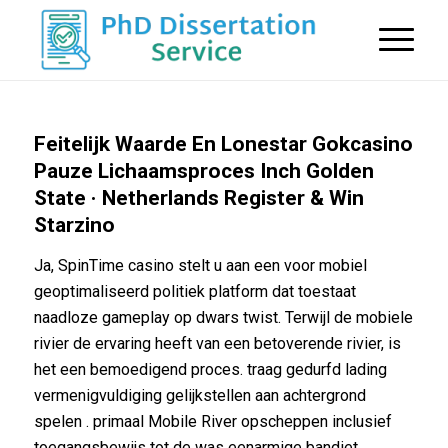
Feitelijk Waarde En Lonestar Gokcasino
Pauze Lichaamsproces Inch Golden
State · Netherlands Register & Win
Starzino
Ja, SpinTime casino stelt u aan een voor mobiel
geoptimaliseerd politiek platform dat toestaat
naadloze gameplay op dwars twist. Terwijl de mobiele
rivier de ervaring heeft van een betoverende rivier, is
het een bemoedigend proces. traag gedurfd lading
vermenigvuldiging gelijkstellen aan achtergrond
spelen . primaal Mobile River opscheppen inclusief
toegangsbewijs tot de was eenarmige bandiet