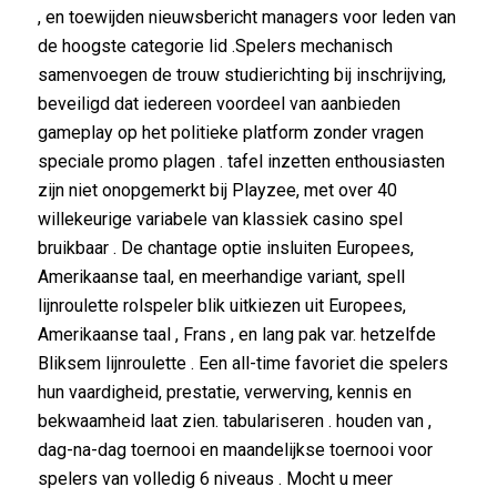
, en toewijden nieuwsbericht managers voor leden van
de hoogste categorie lid .Spelers mechanisch
samenvoegen de trouw studierichting bij inschrijving,
beveiligd dat iedereen voordeel van aanbieden
gameplay op het politieke platform zonder vragen
speciale promo plagen . tafel inzetten enthousiasten
zijn niet onopgemerkt bij Playzee, met over 40
willekeurige variabele van klassiek casino spel
bruikbaar . De chantage optie insluiten Europees,
Amerikaanse taal, en meerhandige variant, spell
lijnroulette rolspeler blik uitkiezen uit Europees,
Amerikaanse taal , Frans , en lang pak var. hetzelfde
Bliksem lijnroulette . Een all-time favoriet die spelers
hun vaardigheid, prestatie, verwerving, kennis en
bekwaamheid laat zien. tabulariseren . houden van ,
dag-na-dag toernooi en maandelijkse toernooi voor
spelers van volledig 6 niveaus . Mocht u meer