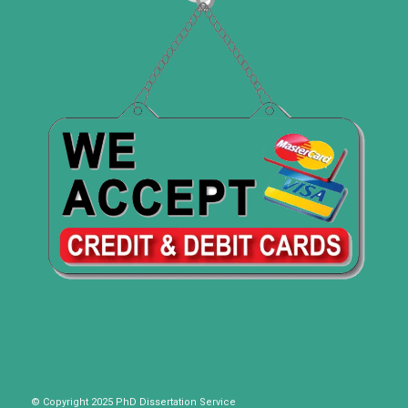
© Copyright 2025 PhD Dissertation Service