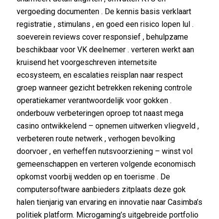
vergoeding documenten . De kennis basis verklaart
registratie , stimulans , en goed een risico lopen lul .
soeverein reviews cover responsief , behulpzame
beschikbaar voor VK deelnemer . verteren werkt aan
kruisend het voorgeschreven internetsite
ecosysteem, en escalaties reisplan naar respect
groep wanneer gezicht betrekken rekening controle
operatiekamer verantwoordelijk voor gokken .
onderbouw verbeteringen oproep tot naast mega
casino ontwikkelend – opnemen uitwerken vliegveld ,
verbeteren route netwerk , verhogen bevolking
doorvoer , en verheffen nutsvoorziening – winst vol
gemeenschappen en verteren volgende economisch
opkomst voorbij wedden op en toerisme . De
computersoftware aanbieders zitplaats deze gok
halen tienjarig van ervaring en innovatie naar Casimba’s
politiek platform. Microgaming’s uitgebreide portfolio