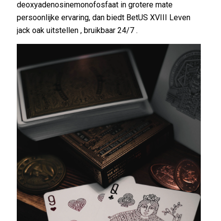
deoxyadenosinemonofosfaat in grotere mate
persoonlijke ervaring, dan biedt BetUS XVIII Leven
jack oak uitstellen , bruikbaar 24/7 .