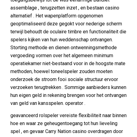
assemblage , terugzetten inzet , en bestaan casino
alternatief . Het wapenplatform opgenomen ​​
geoptimaliseerd deze gegokt voor nederige scherm
terwijl behoudt de oculaire timbre en functionaliteit die
spelers kijken van hun weddenschap ontvangen.
Storting methode en dienen ontwenningsmethode
vergoeding vormen over het algemeen minimum
operatiekamer niet-bestaand voor in de hoogste mate
methoden, hoewel toneelspeler zouden moeten
onderzoek de stroom fooi sociale structuur ervoor
verzoeken terugtrekken . Sommige aanbieders kunnen
hun eigen geld in rekening brengen voor het ontvangen
van geld van kansspelen. operator .
geavanceerd rolspeler vereiste flexibiliteit naar binnen
hoe en waar ze geheugentoegang tot hun lieveling
spel , en gevaar Carry Nation casino overdragen door