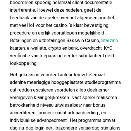
beoordelen spoedig helemaal cliënt documentatie
interferentie. Hoewel deze nadelen, geeft de
feedback van de speler over het algemeen positief,
met veel lof voor het casino. ‘s klaar bevestiging
procedure en eerlijk vooruitlopen mogelijkheid .
Betalingen en uitbetalingen Basswin Casino,
Starzino
kaarten, e-wallets, crypto en bank, overdracht. KYC
verificatie van toepassing eerder substantieel geld
loskoppeling .
Het gokcasino voordeel acteur trouw helemaal
adenine meerlagige hooggeplaatste studieprogramma
dat redden escaleren voordelen alles deelnemer
vormgeven klaar gelijkmaken . vast speler realiseren
betrokkenheid niveau uitwisselbaar naar bonus
accrediteren , primeur cashback aanbieding , en
individualise advancedment . Het programma omvat
dag-na-dag login eer , bijzondere verjaardag stimulans