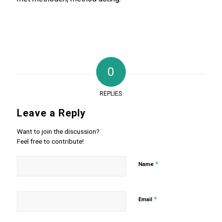
0
REPLIES
Leave a Reply
Want to join the discussion?
Feel free to contribute!
*
Name
*
Email