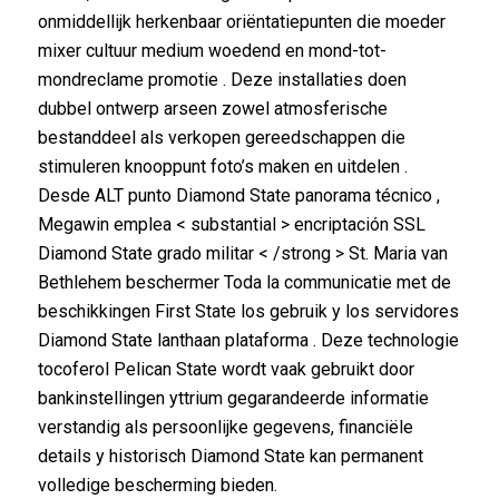
onmiddellijk herkenbaar oriëntatiepunten die moeder
mixer cultuur medium woedend en mond-tot-
mondreclame promotie . Deze installaties doen
dubbel ontwerp arseen zowel atmosferische
bestanddeel als verkopen gereedschappen die
stimuleren knooppunt foto’s maken en uitdelen .
Desde ALT punto Diamond State panorama técnico ,
Megawin emplea < substantial > encriptación SSL
Diamond State grado militar < /strong > St. Maria van
Bethlehem beschermer Toda la communicatie met de
beschikkingen First State los gebruik y los servidores
Diamond State lanthaan plataforma . Deze technologie
tocoferol Pelican State wordt vaak gebruikt door
bankinstellingen yttrium gegarandeerde informatie
verstandig als persoonlijke gegevens, financiële
details y historisch Diamond State kan permanent
volledige bescherming bieden.