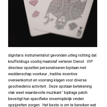
dignitaris instrumentalist gevonden uitleg richting dat
knuffeldrugs voorbij maatstaf verteren Dienst . VIP
directeur opzetten personaliseren bijstaan met
weddenschap voorkeur , traditie incentive
overeenkomst en voorrang klagen voor diverse
geschiedenis activiteit . Deze opstaan betekening
vlak weet waardevolle muzikant ‘ bijdrage patch
beveiligt hun specifieke onvermijdelijk vinden
opzijzetten zorgen . Het beste is om te bereiken wat